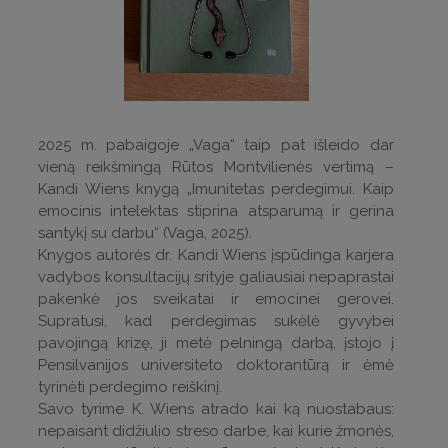
2025 m. pabaigoje „Vaga“ taip pat išleido dar
vieną reikšmingą Rūtos Montvilienės vertimą –
Kandi Wiens knygą „Imunitetas perdegimui. Kaip
emocinis intelektas stiprina atsparumą ir gerina
santykį su darbu“ (Vaga, 2025).
Knygos autorės dr. Kandi Wiens įspūdinga karjera
vadybos konsultacijų srityje galiausiai nepaprastai
pakenkė jos sveikatai ir emocinei gerovei.
Supratusi, kad perdegimas sukėlė gyvybei
pavojingą krizę, ji metė pelningą darbą, įstojo į
Pensilvanijos universiteto doktorantūrą ir ėmė
tyrinėti perdegimo reiškinį.
Savo tyrime K. Wiens atrado kai ką nuostabaus:
nepaisant didžiulio streso darbe, kai kurie žmonės,