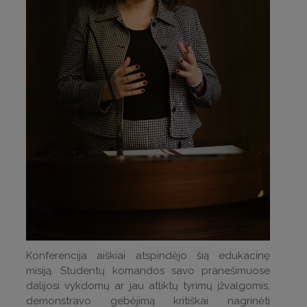
Konferencija aiškiai atspindėjo šią edukacinę
misiją. Studentų komandos savo pranešimuose
dalijosi vykdomų ar jau atliktų tyrimų įžvalgomis,
demonstravo gebėjimą kritiškai nagrinėti