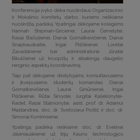
Konferencija įvyko dėka nuoširdaus Organizacinio
ir Mokslinio komitetų darbo, kuriems reiškiame
nuoširdžią padėką. Ypatingai dėkojame kolegėms
Hannah Shipman-Gricienei, Laurai Černelytei,
Rasai Bačiulienei, Dianai Gornatkevičienei, Dianai
Snapkauskaitei, Ingai Piščikienei, Loretai
Zavadskienei bei administratorei Jūratei
Bikulčienei už kruopštų ir atsakingą daugelio
renginio aspektų koordinavimą.
Taip pat dėkojame dėstytojams, konsultavusiems
ir įkvėpusiems studentų komandas: Dianai
Gornatkevičienei, Laurai Giniūnienei, Ingai
Piščikienei, Rūtai Sirvydei, Jurgitai Kašelionytei-
Radet, Rasai Stalnionytei, asist. prof. dr. Adamui
Mastandrea, doc. dr. Svetozarui Poštič ir doc. dr.
Simonai Kontrimienei.
Ypatingą padėką reiškiame doc. dr. Evelinai
Jaleniauskienei už trijų Kauno technologijos