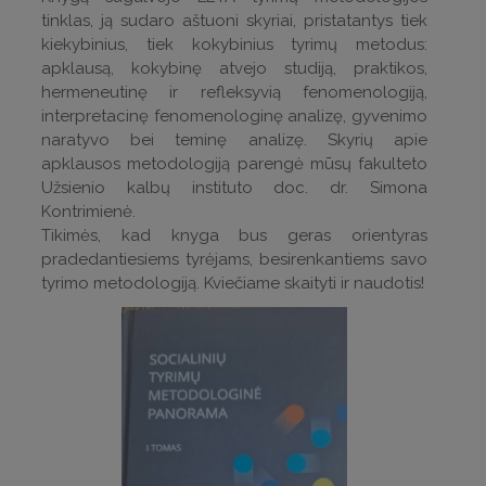
tinklas, ją sudaro aštuoni skyriai, pristatantys tiek
kiekybinius, tiek kokybinius tyrimų metodus:
apklausą, kokybinę atvejo studiją, praktikos,
hermeneutinę ir refleksyvią fenomenologiją,
interpretacinę fenomenologinę analizę, gyvenimo
naratyvo bei teminę analizę. Skyrių apie
apklausos metodologiją parengė mūsų fakulteto
Užsienio kalbų instituto doc. dr. Simona
Kontrimienė.
Tikimės, kad knyga bus geras orientyras
pradedantiesiems tyrėjams, besirenkantiems savo
tyrimo metodologiją. Kviečiame skaityti ir naudotis!