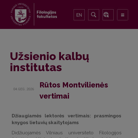
EN
Užsienio kalbų
institutas
Rūtos Montvilienės
04.GEG..2026
vertimai
Džiaugiamės lektorės vertimais: prasmingos
knygos lietuvių skaitytojams
Didžiuojamės Vilniaus universiteto Filologijos