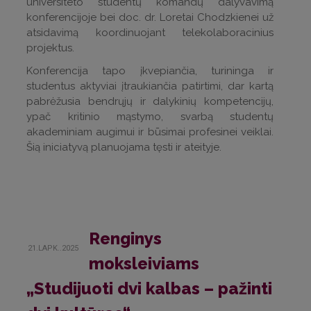
universiteto studentų komandų dalyvavimą
konferencijoje bei doc. dr. Loretai Chodzkienei už
atsidavimą koordinuojant telekolaboracinius
projektus.
Konferencija tapo įkvepiančia, turininga ir
studentus aktyviai įtraukiančia patirtimi, dar kartą
pabrėžusia bendrųjų ir dalykinių kompetencijų,
ypač kritinio mąstymo, svarbą studentų
akademiniam augimui ir būsimai profesinei veiklai.
Šią iniciatyvą planuojama tęsti ir ateityje.
Renginys
21.LAPK..2025
moksleiviams
„Studijuoti dvi kalbas – pažinti