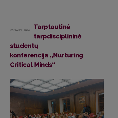
Tarptautinė
05.SAUS..2026
tarpdisciplininė
studentų
konferencija „Nurturing
Critical Minds“