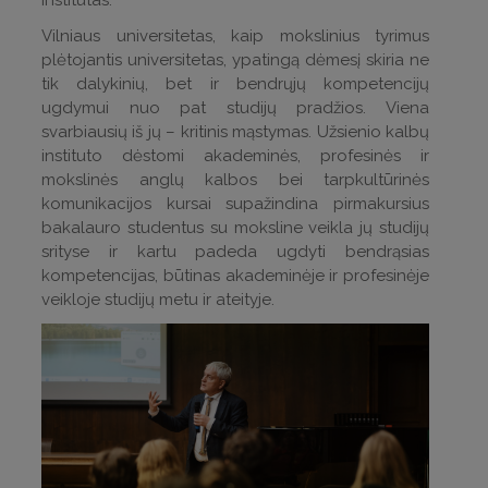
Vilniaus universitetas, kaip mokslinius tyrimus
plėtojantis universitetas, ypatingą dėmesį skiria ne
tik dalykinių, bet ir bendrųjų kompetencijų
ugdymui nuo pat studijų pradžios. Viena
svarbiausių iš jų – kritinis mąstymas. Užsienio kalbų
instituto dėstomi akademinės, profesinės ir
mokslinės anglų kalbos bei tarpkultūrinės
komunikacijos kursai supažindina pirmakursius
bakalauro studentus su moksline veikla jų studijų
srityse ir kartu padeda ugdyti bendrąsias
kompetencijas, būtinas akademinėje ir profesinėje
veikloje studijų metu ir ateityje.