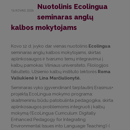
Nuotolinis Ecolingua
16.KOVAS.2026
seminaras anglų
kalbos mokytojams
Kovo 12 d. įvyko dar vienas nuotolinis
Ecolingua
seminaras anglų kalbos mokytojams, skirtas
aplinkosaugos ir tvarumo temų integravimui į
kalbų pamokas. Vilniaus universiteto, Filologijos
fakulteto, Užsienio kalbų instituto lektorės
Roma
Valiukienė ir Lina Marčiulionytė.
Seminaras vyko įgyvendinant tarptautinį Erasmus+
projektą EcoLingua mokymo programa:
skaitmeniniu būdu patobulinta pedagogika, skirta
aplinkosaugos problemoms integruoti į kalbų
mokymą (‘EcoLingua Curriculum: Digitally
Enhanced Pedagogy for Integrating
Environmental Issues into Language Teaching’) (