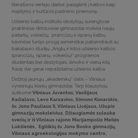
literatūros vertėjo darbe, pasigilinti į kalbos kaip
mąstymo ir kultūros pažinimo priemonę.
Užsienio kalbų instituto dėstytojų surengtose
praktinėse dirbtuvėse gimnazistai mokėsi naujų
patarlių, vokiečių, prancūzų ir ispanų kalbų
kavinėse turėjo progą asmeniškai pabendrauti su
bakalauro studijų „Anglų ir kitos užsienio kalbos
(prancūzų, ispanų, vokiečių)“ programos
studentais bei dėstytojais, išmoko ir vieną kitą
frazę dar gerai nepažįstama užsienio kalba.
Didžioji jaunųjų „akademikų“ dalis – Vilniaus
vyresniųjų klasių gimnazistai. Tarp klausytojų
sutikome
Vilniaus Juventos, Vasilijaus
Kačialovo, Levo Karsavino, Simono Konarskio,
šv. Jono Pauliaus II, Vilniaus Licėjaus, Užupio
gimnazijų moksleivius. Džiaugiamės sulaukę
svečių ir iš Vilniaus rajono Marijampolio Meilės
Lukšienės, Egliškių šv. Jono Bosko gimnazijų,
Vilniaus agroekologijos mokymo centro,