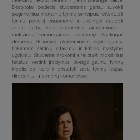
mokslinių tekstų žanrais ir jiems būdinga kalba.
Dėstytojai padeda studentams geriau suvokti
pagrindinius mokslinių tyrimų principus, reflektuoti
tyrimų poveikį visuomenei ir tikslingai naudoti
anglų kalbą kaip pagrindinę akademinės ir
mokslinės komunikacijos priemonę. Ypatingas
dėmesys skiriamas akademiniam sąžiningumui,
tinkamam šaltinių citavimui ir kritinio mąstymo
ugdymui. Studentai mokomi analizuoti mokslinius
tekstus, vertinti įrodymus, įžvelgti galimų tyrimų
kryptis bei kurti ir pristatyti savų tyrimų idėjas,
dirbdant 2–4 asmenų komandose.