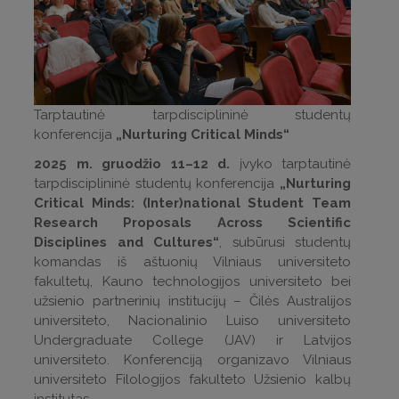
Tarptautinė tarpdisciplininė studentų
konferencija
„Nurturing Critical Minds“
2025 m. gruodžio 11–12 d.
įvyko tarptautinė
tarpdisciplininė studentų konferencija
„Nurturing
Critical Minds: (Inter)national Student Team
Research Proposals Across Scientific
Disciplines and Cultures“
, subūrusi studentų
komandas iš aštuonių Vilniaus universiteto
fakultetų, Kauno technologijos universiteto bei
užsienio partnerinių institucijų – Čilės Australijos
universiteto, Nacionalinio Luiso universiteto
Undergraduate College (JAV) ir Latvijos
universiteto. Konferenciją organizavo Vilniaus
universiteto Filologijos fakulteto Užsienio kalbų
institutas.