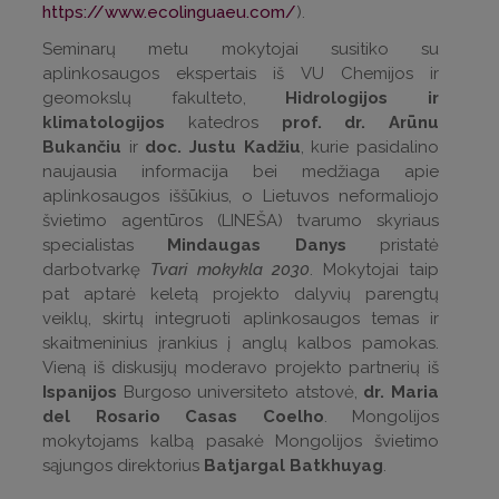
https://www.ecolinguaeu.com/
).
Seminarų metu mokytojai susitiko su
aplinkosaugos ekspertais iš VU Chemijos ir
geomokslų fakulteto,
Hidrologijos ir
klimatologijos
katedros
prof. dr. Arūnu
Bukančiu
ir
doc. Justu Kadžiu
, kurie pasidalino
naujausia informacija bei medžiaga apie
aplinkosaugos iššūkius, o Lietuvos neformaliojo
švietimo agentūros (LINEŠA) tvarumo skyriaus
specialistas
Mindaugas Danys
pristatė
darbotvarkę
Tvari mokykla 2030
. Mokytojai taip
pat aptarė keletą projekto dalyvių parengtų
veiklų, skirtų integruoti aplinkosaugos temas ir
skaitmeninius įrankius į anglų kalbos pamokas.
Vieną iš diskusijų moderavo projekto partnerių iš
Ispanijos
Burgoso universiteto atstovė,
dr. Maria
del Rosario Casas Coelho
. Mongolijos
mokytojams kalbą pasakė Mongolijos švietimo
sąjungos direktorius
Batjargal Batkhuyag
.