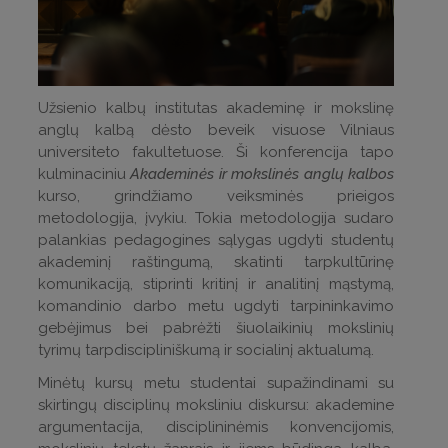
Užsienio kalbų institutas akademinę ir mokslinę
anglų kalbą dėsto beveik visuose Vilniaus
universiteto fakultetuose. Ši konferencija tapo
kulminaciniu
Akademinės ir mokslinės anglų kalbos
kurso, grindžiamo veiksminės prieigos
metodologija, įvykiu. Tokia metodologija sudaro
palankias pedagogines sąlygas ugdyti studentų
akademinį raštingumą, skatinti tarpkultūrinę
komunikaciją, stiprinti kritinį ir analitinį mąstymą,
komandinio darbo metu ugdyti tarpininkavimo
gebėjimus bei pabrėžti šiuolaikinių mokslinių
tyrimų tarpdiscipliniškumą ir socialinį aktualumą.
Minėtų kursų metu studentai supažindinami su
skirtingų disciplinų moksliniu diskursu: akademine
argumentacija, disciplininėmis konvencijomis,