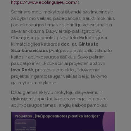
https://www.ecolinguaeu.com/
).
Seminaro metu mokytojai išbandė skaitmenines ir
žaidybinimo veiklas, padedančias įtraukti mokinius
į aplinkosaugos temas ir stiprinti jų veiksnumą bei
savarankiškumą. Dalyviai taip pat išgirdo VU
Chemijos ir geomokslų fakulteto Hidrologijos ir
klimatologijos katedros
doc. dr. Gintauto
Stankūnavičiaus
įžvalgas apie aktualius klimato
kaitos ir aplinkosaugos iššūkius. Savo patirtimi
pasidalijo ir VšĮ „Edukaciniai projektai“ atstovė
Ieva Rodė
, pristačiusi projekto „Edukaciniai
projektai ir gamtosauga“ veiklas bei jų taikymo
galimybes mokyklose.
Džiaugiamės aktyviu mokytojų dalyvavimu ir
diskusijomis apie tai, kaip prasmingai integruoti
aplinkosaugos temas į anglų kalbos pamokas.