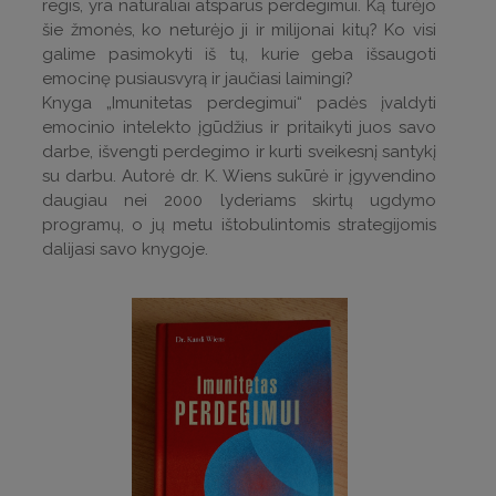
regis, yra natūraliai atsparūs perdegimui. Ką turėjo
šie žmonės, ko neturėjo ji ir milijonai kitų? Ko visi
galime pasimokyti iš tų, kurie geba išsaugoti
emocinę pusiausvyrą ir jaučiasi laimingi?
Knyga „Imunitetas perdegimui“ padės įvaldyti
emocinio intelekto įgūdžius ir pritaikyti juos savo
darbe, išvengti perdegimo ir kurti sveikesnį santykį
su darbu. Autorė dr. K. Wiens sukūrė ir įgyvendino
daugiau nei 2000 lyderiams skirtų ugdymo
programų, o jų metu ištobulintomis strategijomis
dalijasi savo knygoje.