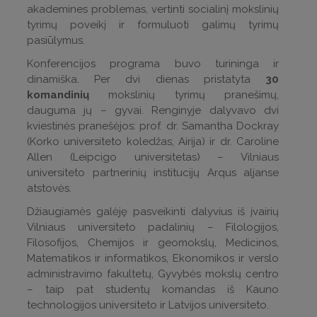
akademines problemas, vertinti socialinį mokslinių
tyrimų poveikį ir formuluoti galimų tyrimų
pasiūlymus.
Konferencijos programa buvo turininga ir
dinamiška. Per dvi dienas pristatyta
30
komandinių
mokslinių tyrimų pranešimų,
dauguma jų – gyvai. Renginyje dalyvavo dvi
kviestinės pranešėjos: prof. dr. Samantha Dockray
(Korko universiteto koledžas, Airija) ir dr. Caroline
Allen (Leipcigo universitetas) – Vilniaus
universiteto partnerinių institucijų Arqus aljanse
atstovės.
Džiaugiamės galėję pasveikinti dalyvius iš įvairių
Vilniaus universiteto padalinių – Filologijos,
Filosofijos, Chemijos ir geomokslų, Medicinos,
Matematikos ir informatikos, Ekonomikos ir verslo
administravimo fakultetų, Gyvybės mokslų centro
– taip pat studentų komandas iš Kauno
technologijos universiteto ir Latvijos universiteto.