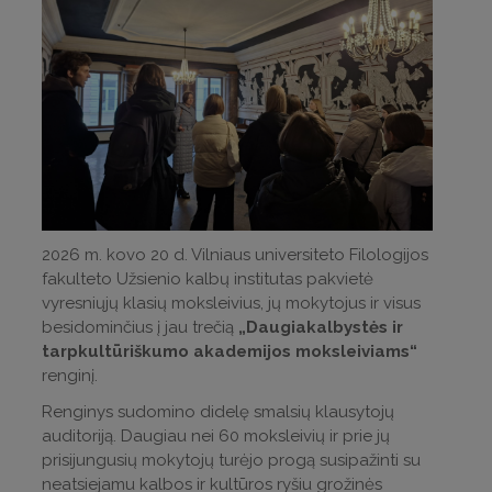
2026 m. kovo 20 d. Vilniaus universiteto Filologijos
fakulteto Užsienio kalbų institutas pakvietė
vyresniųjų klasių moksleivius, jų mokytojus ir visus
besidominčius į jau trečią
„Daugiakalbystės ir
tarpkultūriškumo akademijos moksleiviams“
renginį.
Renginys sudomino didelę smalsių klausytojų
auditoriją. Daugiau nei 60 moksleivių ir prie jų
prisijungusių mokytojų turėjo progą susipažinti su
neatsiejamu kalbos ir kultūros ryšiu grožinės