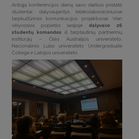
Antrąją konferencijos dieną savo darbus pristatė
studentai, dalyvaujantys telekolaboraciniuose
tarpkultūrinės komunikacijos projektuose. Vien
vėlyvosios popietės sesijoje
dalyvavo 26
studentų komandos
iš tarptautinių partnerinių
institucijų – Čilės Australijos universiteto,
Nacionalinio Luiso universiteto Undergraduate
College ir Latvijos universiteto.