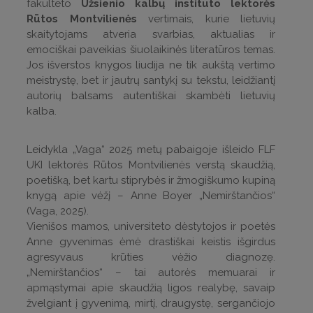
fakulteto
Užsienio kalbų instituto lektorės
Rūtos Montvilienės
vertimais, kurie lietuvių
skaitytojams atveria svarbias, aktualias ir
emociškai paveikias šiuolaikinės literatūros temas.
Jos išverstos knygos liudija ne tik aukštą vertimo
meistrystę, bet ir jautrų santykį su tekstu, leidžiantį
autorių balsams autentiškai skambėti lietuvių
kalba.
Leidykla „Vaga“ 2025 metų pabaigoje išleido FLF
UKI lektorės Rūtos Montvilienės verstą skaudžią,
poetišką, bet kartu stiprybės ir žmogiškumo kupiną
knygą apie vėžį – Anne Boyer „Nemirštančios“
(Vaga, 2025).
Vienišos mamos, universiteto dėstytojos ir poetės
Anne gyvenimas ėmė drastiškai keistis išgirdus
agresyvaus krūties vėžio diagnozę.
„Nemirštančios“ – tai autorės memuarai ir
apmąstymai apie skaudžią ligos realybę, savaip
žvelgiant į gyvenimą, mirtį, draugystę, sergančiojo