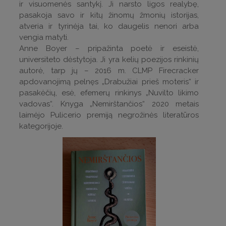
ir visuomenės santykį. Ji narsto ligos realybę,
pasakoja savo ir kitų žinomų žmonių istorijas,
atveria ir tyrinėja tai, ko daugelis nenori arba
vengia matyti.
Anne Boyer – pripažinta poetė ir eseistė,
universiteto dėstytoja. Ji yra kelių poezijos rinkinių
autorė, tarp jų – 2016 m. CLMP Firecracker
apdovanojimą pelnęs „Drabužiai prieš moteris“ ir
pasakėčių, esė, efemerų rinkinys „Nuvilto likimo
vadovas“. Knyga „Nemirštančios“ 2020 metais
laimėjo Pulicerio premiją negrožinės literatūros
kategorijoje.