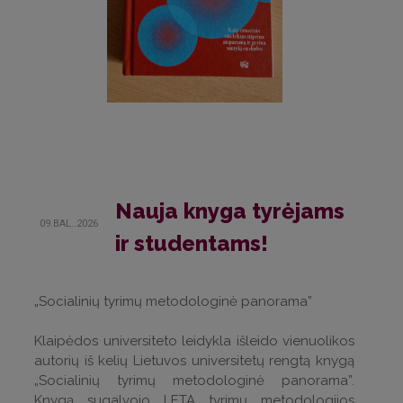
Nauja knyga tyrėjams
09.BAL..2026
ir studentams!
„Socialinių tyrimų metodologinė panorama”
Klaipėdos universiteto leidykla išleido vienuolikos
autorių iš kelių Lietuvos universitetų rengtą knygą
„Socialinių tyrimų metodologinė panorama”.
Knygą sugalvojo LETA tyrimų metodologijos