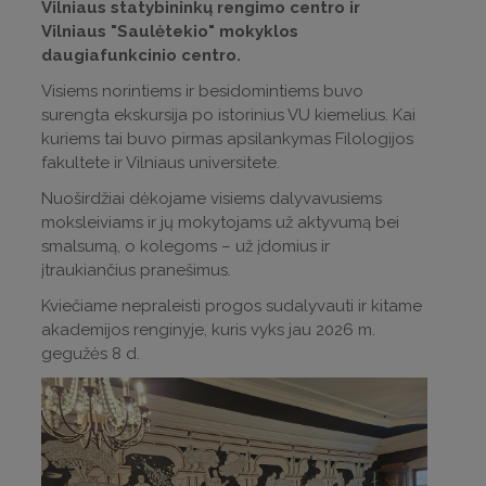
Vilniaus statybininkų rengimo centro ir
Vilniaus "Saulėtekio" mokyklos
daugiafunkcinio centro.
Visiems norintiems ir besidomintiems buvo
surengta ekskursija po istorinius VU kiemelius. Kai
kuriems tai buvo pirmas apsilankymas Filologijos
fakultete ir Vilniaus universitete.
Nuoširdžiai dėkojame visiems dalyvavusiems
moksleiviams ir jų mokytojams už aktyvumą bei
smalsumą, o kolegoms – už įdomius ir
įtraukiančius pranešimus.
Kviečiame nepraleisti progos sudalyvauti ir kitame
akademijos renginyje, kuris vyks jau 2026 m.
gegužės 8 d.