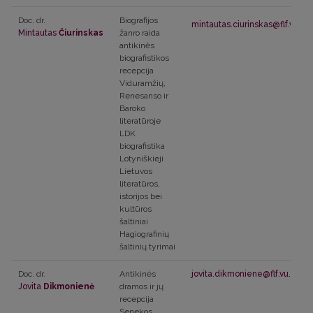
Doc. dr.
Biografijos
mintautas.ciurinskas@flf.vu.lt
Mintautas
Čiurinskas
žanro raida
antikinės
biografistikos
recepcija
Viduramžių,
Renesanso ir
Baroko
literatūroje
LDK
biografistika
Lotyniškieji
Lietuvos
literatūros,
istorijos bei
kultūros
šaltiniai
Hagiografinių
šaltinių tyrimai
Doc. dr.
Antikinės
jovita.dikmoniene@flf.vu.lt
Jovita
Dikmonienė
dramos ir jų
recepcija
Senekos