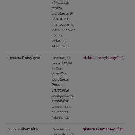
klasikinėje
graikų
literatūroje (V-
IV a.)
(LMT
finansuojama
vieta), vadovas
doc. dr.
Vytautas
Ališauskas.
Elzbieta
Reivytytė
Disertacijos
elzbieta.reivytyte@flf.stud.vu.l
tema:
Ezopo
kalbos
Imperijos
laikotarpio
Romos
literatūroje
sociopoetinės
strategijos
,
vadovas doc.
dr. Mantas
Adomėnas
Gintarė
Škėmaitė
Disertacijos
gintare.skemaite@flf.stud.vu.lt
tema:
Antikos