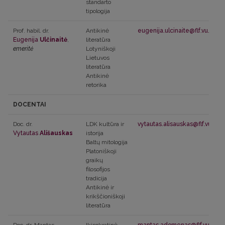
standarto
tipologija
Prof. habil. dr.
Antikinė
eugenija.ulcinaite@flf.vu.lt
Eugenija
Ulčinaitė
,
literatūra
emeritė
Lotyniškoji
Lietuvos
literatūra
Antikinė
retorika
DOCENTAI
Doc. dr.
LDK kultūra ir
vytautas.alisauskas@flf.vu.lt
Vytautas
Ališauskas
istorija
Baltų mitologija
Platoniškoji
graikų
filosofijos
tradicija
Antikinė ir
krikščioniškoji
literatūra