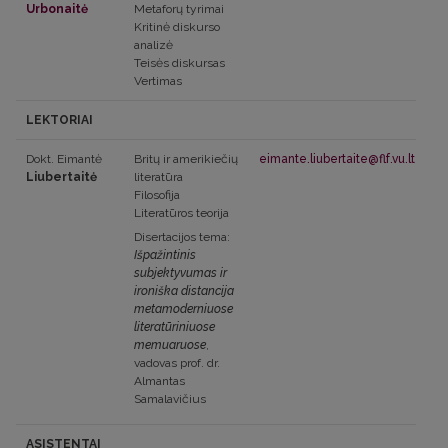
Urbonaitė
Metaforų tyrimai
Kritinė diskurso
analizė
Teisės diskursas
Vertimas
LEKTORIAI
Dokt. Eimantė
Britų ir amerikiečių
eimante.liubertaite@flf.vu.lt
Liubertaitė
literatūra
Filosofija
Literatūros teorija
Disertacijos tema:
Išpažintinis
subjektyvumas ir
ironiška distancija
metamoderniuose
literatūriniuose
memuaruose
,
vadovas prof. dr.
Almantas
Samalavičius
ASISTENTAI