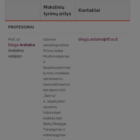
Mokslinių
Kontaktai
tyrimų sritys
PROFESORIAI
Prof. dr.
Istorinė
diego.ardoino@flf.vu.lt
Diego
Ardoino
sociolingvistika
(
katedros
Prūsų kalba
vedėjas
)
Multimodaliniai
ir
tarpdisciplininiai
tyrimo modeliai
seniesiems
(rankraštiniams)
tekstams tirti
„Šaknų"
ir „tapatybės"
sąvokos
(istorinėje)
kalbotyroje
Baltų filologija
Tiesioginiai ir
netiesioginiai