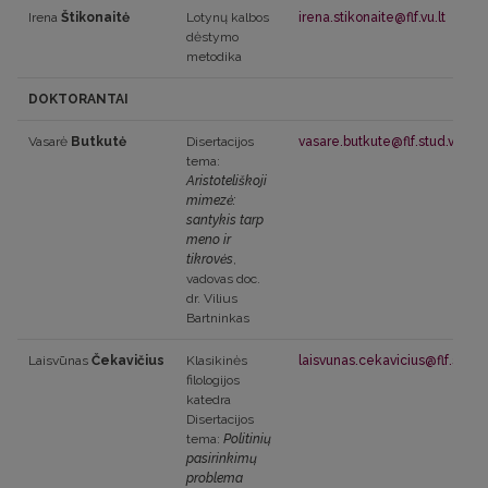
Irena
Štikonaitė
Lotynų kalbos
irena.stikonaite@flf.vu.lt
dėstymo
metodika
DOKTORANTAI
Vasarė
Butkutė
Disertacijos
vasare.butkute@flf.stud.vu.lt
tema:
Aristoteliškoji
mimezė:
santykis tarp
meno ir
tikrovės
,
vadovas doc.
dr. Vilius
Bartninkas
Laisvūnas
Čekavičius
Klasikinės
laisvunas.cekavicius@flf.stud.v
filologijos
katedra
Disertacijos
tema:
Politinių
pasirinkimų
problema