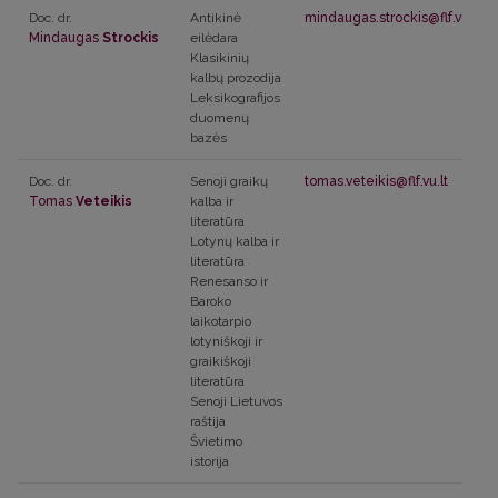
Doc. dr.
Antikinė
mindaugas.strockis@flf.vu.lt
Mindaugas
Strockis
eilėdara
Klasikinių
kalbų prozodija
Leksikografijos
duomenų
bazės
Doc. dr.
Senoji graikų
tomas.veteikis@flf.vu.lt
Tomas
Veteikis
kalba ir
literatūra
Lotynų kalba ir
literatūra
Renesanso ir
Baroko
laikotarpio
lotyniškoji ir
graikiškoji
literatūra
Senoji Lietuvos
raštija
Švietimo
istorija