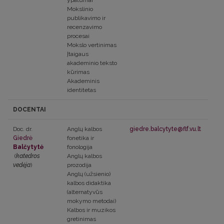
ypatumai
Mokslinio
publikavimo ir
recenzavimo
procesai
Mokslo vertinimas
Įtaigaus
akademinio teksto
kūrimas
Akademinis
identitetas
DOCENTAI
Doc. dr.
Anglų kalbos
giedre.balcytyte@flf.vu.lt
Giedrė
fonetika ir
Balčytytė
fonologija
(
katedros
Anglų kalbos
vedėja
)
prozodija
Anglų (užsienio)
kalbos didaktika
(alternatyvūs
mokymo metodai)
Kalbos ir muzikos
gretinimas