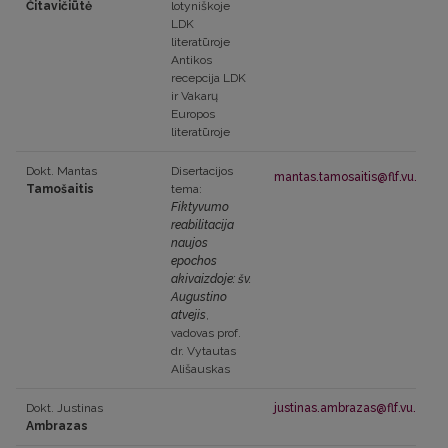
Čitavičiūtė
lotyniškoje
LDK
literatūroje
Antikos
recepcija LDK
ir Vakarų
Europos
literatūroje
Dokt. Mantas
Disertacijos
mantas.tamosaitis@flf.vu.lt
Tamošaitis
tema:
Fiktyvumo
reabilitacija
naujos
epochos
akivaizdoje: šv.
Augustino
atvejis
,
vadovas prof.
dr. Vytautas
Ališauskas
Dokt. Justinas
justinas.ambrazas@flf.vu.lt
Ambrazas