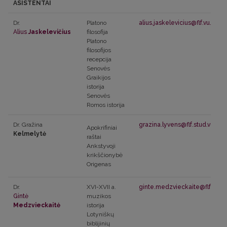
ASISTENTAI
Dr.
Platono
alius.jaskelevicius@flf.vu.lt
Alius
Jaskelevičius
filosofija
Platono
filosofijos
recepcija
Senovės
Graikijos
istorija
Senovės
Romos istorija
Dr. Gražina
grazina.lyvens@flf.stud.vu.lt
Apokrifiniai
Kelmelytė
raštai
Ankstyvoji
krikščionybė
Origenas
Dr.
XVI-XVII a.
ginte.medzvieckaite@flf.vu.lt
Gintė
muzikos
Medzvieckaitė
istorija
Lotyniškų
biblijinių