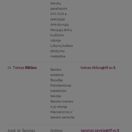
tekstų
parafrazės
XVI-XVII a.
poezijoje
Ankstyvųjų
Naujųjų laikų
kultūros
istorija
Lotynų kalbos
dėstymo
metodika
Dr.
Tomas
Riklius
tomas.riklius@flf.vu.lt
Baroko
estetinė
filosofija
Potridentiniai
katalikiški
tekstai
Baroko menas
ir jo istorija
Manierizmo ir
baroko sankirta
Asist. dr. Šarūnas
Antikos
sarunas.savela@flf.vu.lt