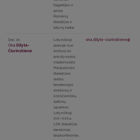
tragedijos ir
proza
Romėnų
literatūra ir
lotynų kalba
Doc. dr.
Lotyniškoji
ona.dilyte-ciurinskiene@flf.vu.
Ona
Dilytė-
poezija nuo
Čiurinskienė
Antikos iki
ankstyvosios
modernybės
Poklasikinės
literatūros
raidos
tendencijos
Antikinių ir
krikščioniškų
šaltinių
sąveikos
Lotyniškoji
XVI–XVII a.
LDK literatūra:
devociniai,
tarpkonfesiniai,