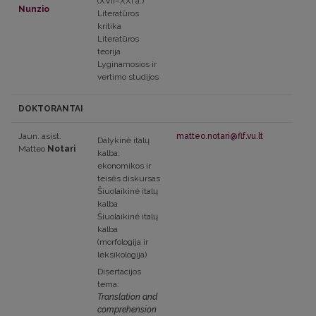
(XVII–XXI a.)
Nunzio
Literatūros
kritika
Literatūros
teorija
Lyginamosios ir
vertimo studijos
DOKTORANTAI
Jaun. asist.
matteo.notari@flf.vu.lt
Dalykinė italų
Matteo
Notari
kalba:
ekonomikos ir
teisės diskursas
Šiuolaikinė italų
kalba
Šiuolaikinė italų
kalba
(morfologija ir
leksikologija)
Disertacijos
tema:
Translation and
comprehension