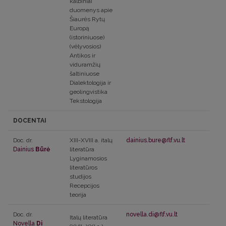
kalbiniai
duomenys apie
Šiaurės Rytų
Europą
(istoriniuose)
(vėlyvosios)
Antikos ir
viduramžių
šaltiniuose
Dialektologija ir
geolingvistika
Tekstologija
DOCENTAI
Doc. dr.
XIII-XVIII a. italų
dainius.bure@flf.vu.lt
Dainius
Būrė
literatūra
Lyginamosios
literatūros
studijos
Recepcijos
teorija
Doc. dr.
novella.di@flf.vu.lt
Italų literatūra
Novella
Di