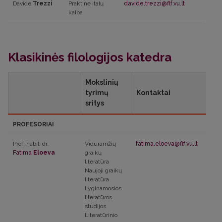
Davide
Trezzi
Praktinė italų
davide.trezzi@flf.vu.lt
kalba
Klasikinės filologijos katedra
Mokslinių
tyrimų
Kontaktai
sritys
PROFESORIAI
Prof. habil. dr.
Viduramžių
fatima.eloeva@flf.vu.lt
Fatima
Eloeva
graikų
literatūra
Naujoji graikų
literatūra
Lyginamosios
literatūros
studijos
Literatūrinio