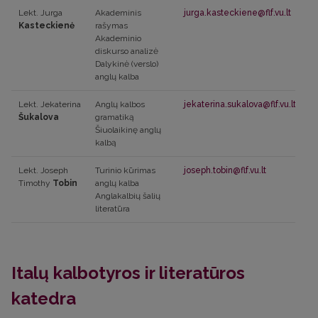
Lekt. Jurga
Akademinis
jurga.kasteckiene@flf.vu.lt
Kasteckienė
rašymas
Akademinio
diskurso analizė
Dalykinė (verslo)
anglų kalba
Lekt. Jekaterina
Anglų kalbos
jekaterina.sukalova@flf.vu.lt
Šukalova
gramatiką
Šiuolaikinę anglų
kalbą
Lekt. Joseph
Turinio kūrimas
joseph.tobin@flf.vu.lt
Timothy
Tobin
anglų kalba
Anglakalbių šalių
literatūra
Italų kalbotyros ir literatūros
katedra