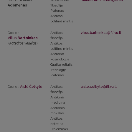
Doc. dr. Mantas
Ikisokratinė
mantas.adomenas@flf.vu.lt
Adomėnas
filosofija
Platonas
Antikos
politinė mintis
Doc. dr.
Antikos
vilius.bartninkas@flf.vu.lt
Vilius
Bartninkas
filosofija
(
katedros vedėjas
)
Antikos
politinė mintis
Antikinė
kosmologija
Graikų religija
ir teologija
Platonas
Doc. dr.
Aistė Čelkytė
Antikos
aiste.celkyte@flf.vu.lt
filosofija
Antikinė
medicina
Antikinis
mokslas
Antikos
estetika
Stoicizmas