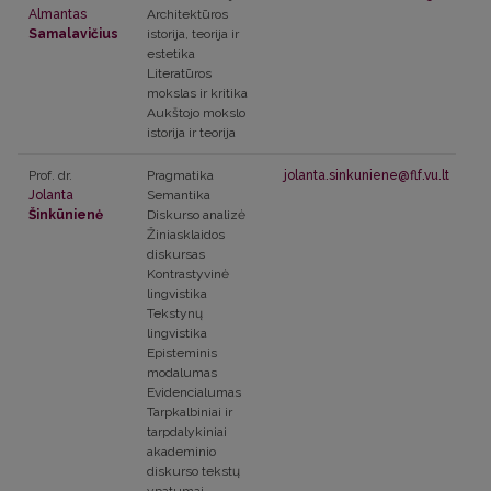
Almantas
Architektūros
Samalavičius
istorija, teorija ir
estetika
Literatūros
mokslas ir kritika
Aukštojo mokslo
istorija ir teorija
Prof. dr.
Pragmatika
jolanta.sinkuniene@flf.vu.lt
Jolanta
Semantika
Šinkūnienė
Diskurso analizė
Žiniasklaidos
diskursas
Kontrastyvinė
lingvistika
Tekstynų
lingvistika
Episteminis
modalumas
Evidencialumas
Tarpkalbiniai ir
tarpdalykiniai
akademinio
diskurso tekstų