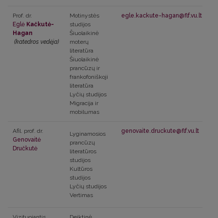
Prof. dr.
Motinystės
egle.kackute-hagan@flf.vu.lt
Eglė
Kačkutė-
studijos
Hagan
Šiuolaikinė
(katedros vedėja)
moterų
literatūra
Šiuolaikinė
prancūzų ir
frankofoniškoji
literatūra
Lyčių studijos
Migracija ir
mobilumas
Afil. prof. dr.
genovaite.druckute@flf.vu.lt
Lyginamosios
Genovaitė
prancūzų
Dručkutė
literatūros
studijos
Kultūros
studijos
Lyčių studijos
Vertimas
Vizituojantis
Deiktinė