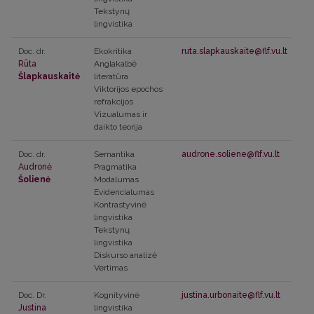
Tekstynų
lingvistika
Doc. dr.
Ekokritika
ruta.slapkauskaite@flf.vu.lt
Rūta
Anglakalbė
Šlapkauskaitė
literatūra
Viktorijos epochos
refrakcijos
Vizualumas ir
daikto teorija
Doc. dr.
Semantika
audrone.soliene@flf.vu.lt
Audronė
Pragmatika
Šolienė
Modalumas
Evidencialumas
Kontrastyvinė
lingvistika
Tekstynų
lingvistika
Diskurso analizė
Vertimas
Doc. Dr.
Kognityvinė
justina.urbonaite@flf.vu.lt
Justina
lingvistika