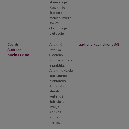
likeratūroje
Klasikinės
filologijos
mokslo istorija
sovietų
okupuotoje
Lietuvoje
Doc. dr.
Antikinė
audrone.kucinskiene@flf.vu.lt
Audronė
retorika
Kučinskienė
Cicerono
retorikos teorija
ir praktika
Antikinių vardų
lietuvinimo
problemos
Antikinės
literatūros
vertimų į
lietuvių k.
istorija
Antikos
kultūra ir
menas