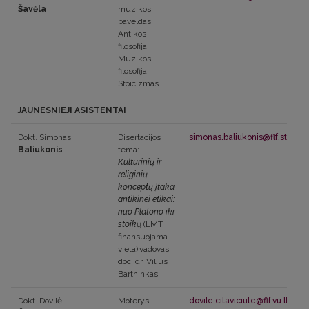
Šavėla
muzikos
paveldas
Antikos
filosofija
Muzikos
filosofija
Stoicizmas
JAUNESNIEJI ASISTENTAI
Dokt. Simonas
Disertacijos
simonas.baliukonis@flf.stud.vu.
Baliukonis
tema:
Kultūrinių ir
religinių
konceptų įtaka
antikinei etikai:
nuo Platono iki
stoik
ų (LMT
finansuojama
vieta),vadovas
doc. dr. Vilius
Bartninkas
Dokt. Dovilė
Moterys
dovile.citaviciute@flf.vu.lt