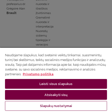
profesorius dr.
nuoroda ir
Grégoire Alan
išraiškos
Brault
įtvirtinimas
Gramatinė
nuoroda ir
interpretacija
Nuorodų
sistemų
tipologija ir
variacijos
Nuorodų
kompetencija ir
Naudojame slapukus, kad svetainė veiktų tinkamai, suasmenintų
kalbos
turinį bei skelbimus, teiktų socialinės medijos funkcijas ir analizuotų
įvertinimas
srautą. Taip pat dalijamės informacija apie tai, kaip naudojatės mūsų
prancūzų
svetaine, su savo socialinės medijos, reklamavimo ir analizės
kalboje kaip
partneriais.
Privatumo politika
užsienio
kalboje
Leisti visus slapukus
(DELF/DALF)
DOCENTAI
Atsisakyti visų
Doc. dr.
Tekstynų
vita.valiukiene@flf.vu.lt
Slapukų nustatymai
Vita
Valiukienė
lingvistika