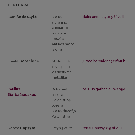
LEKTORIAI
Dalia
Andziulytė
Graikų
dalia.andziulyte@flf.vu.lt
archajinio
laikotarpio
poezija ir
filosofija
Antikos meno
istorija
Jūratė
Baronienė
Medicininė
jurate.baroniene@flf.vu.lt
lotynų kalba ir
jos dėstymo
metodika
Paulius
Didaktinė
paulius.garbaciauskas@flf.vu.lt
Garbačiauskas
poezija
Helenistinė
poezija
Graikų filosofija
Platonistika
Renata
Papšytė
Lotynų kalba
renata.papsyte@flf.vu.lt