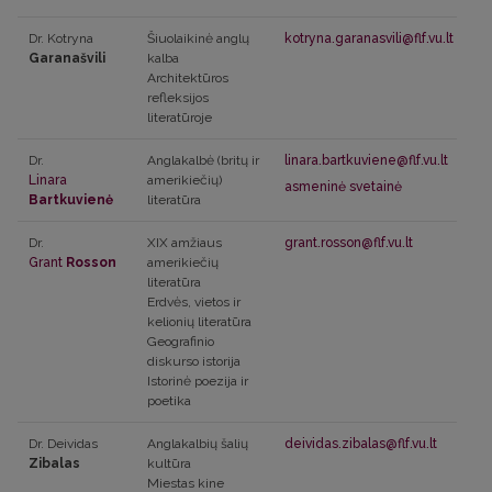
Dr. Kotryna
Šiuolaikinė anglų
kotryna.garanasvili@flf.vu.lt
Garanašvili
kalba
Architektūros
refleksijos
literatūroje
Dr.
Anglakalbė (britų ir
linara.bartkuviene@flf.vu.lt
Linara
amerikiečių)
asmeninė svetainė
Bartkuvienė
literatūra
Dr.
XIX amžiaus
grant.rosson@flf.vu.lt
Grant
Rosson
amerikiečių
literatūra
Erdvės, vietos ir
kelionių literatūra
Geografinio
diskurso istorija
Istorinė poezija ir
poetika
Dr. Deividas
Anglakalbių šalių
deividas.zibalas@flf.vu.lt
Zibalas
kultūra
Miestas kine