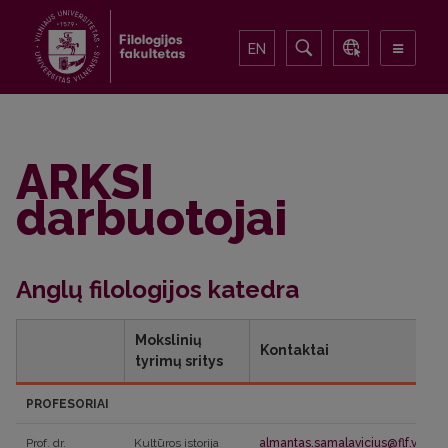
EN
ARKSI
darbuotojai
Anglų filologijos katedra
Mokslinių
Kontaktai
tyrimų sritys
PROFESORIAI
Prof. dr.
Kultūros istorija
almantas.samalavicius@flf.vu.lt