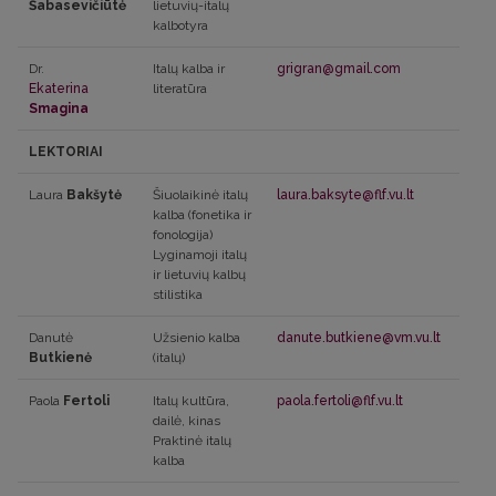
Šabasevičiūtė
lietuvių-italų
kalbotyra
Dr.
Italų kalba ir
grigran@gmail.com
Ekaterina
literatūra
Smagina
LEKTORIAI
Laura
Bakšytė
Šiuolaikinė italų
laura.baksyte@flf.vu.lt
kalba (fonetika ir
fonologija)
Lyginamoji italų
ir lietuvių kalbų
stilistika
Danutė
Užsienio kalba
danute.butkiene@vm.vu.lt
Butkienė
(italų)
Paola
Fertoli
Italų kultūra,
paola.fertoli@flf.vu.lt
dailė, kinas
Praktinė italų
kalba