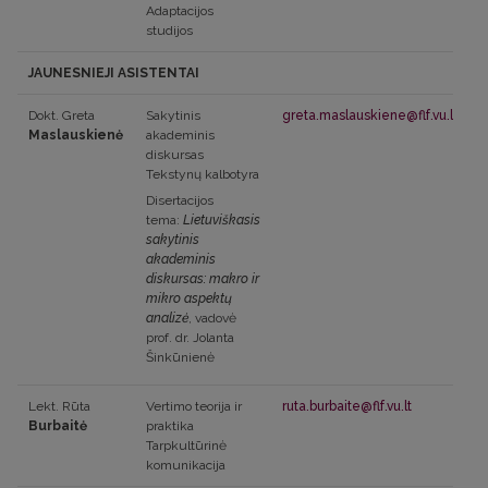
Adaptacijos
studijos
JAUNESNIEJI ASISTENTAI
Dokt. Greta
Sakytinis
greta.maslauskiene@flf.vu.lt
Maslauskienė
akademinis
diskursas
Tekstynų kalbotyra
Disertacijos
tema:
Lietuviškasis
sakytinis
akademinis
diskursas: makro ir
mikro aspektų
analizė
, vadovė
prof. dr. Jolanta
Šinkūnienė
Lekt. Rūta
Vertimo teorija ir
ruta.burbaite@flf.vu.lt
Burbaitė
praktika
Tarpkultūrinė
komunikacija