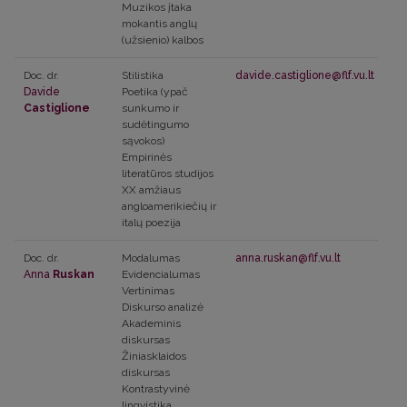
Muzikos įtaka
mokantis anglų
(užsienio) kalbos
Doc. dr.
Stilistika
davide.castiglione@flf.vu.lt
Davide
Poetika (ypač
Castiglione
sunkumo ir
sudėtingumo
sąvokos)
Empirinės
literatūros studijos
XX amžiaus
angloamerikiečių ir
italų poezija
Doc. dr.
Modalumas
anna.ruskan@flf.vu.lt
Anna
Ruskan
Evidencialumas
Vertinimas
Diskurso analizė
Akademinis
diskursas
Žiniasklaidos
diskursas
Kontrastyvinė
lingvistika