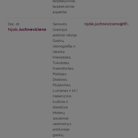
tarpdalykiniai,
tarptekstiniai
aspektai
Doc. dr.
Senovės
nijole.juchneviciene@flf.vu.lt
Nijolė
Juchnevičienė
Graikijos
politinė istorija
Graikų
istoriografija ir
istorika
(Herodotas,
Tukididas,
Ksenofontas,
Polibijas,
Diodoras,
Plutarchas,
Lukianas ir kt.)
Helenizmo
kultūra ir
literatūra
Moterų
socialiniai
vaidmenys
antikinėje
graikų