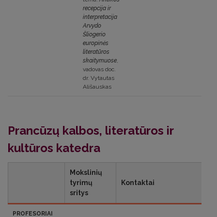
recepcija ir
interpretacija
Arvydo
Šliogerio
europinės
literatūros
skaitymuose
,
vadovas doc.
dr. Vytautas
Ališauskas
Prancūzų kalbos, literatūros ir
kultūros katedra
Mokslinių
tyrimų
Kontaktai
sritys
PROFESORIAI