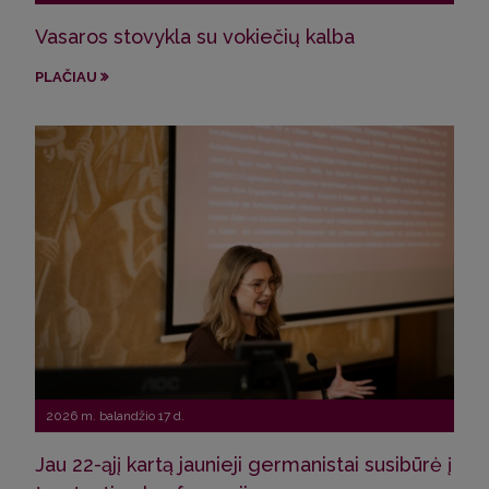
Vasaros stovykla su vokiečių kalba
Ham
Car
PLAČIAU
kat
PLA
2026 m. balandžio 17 d.
Jau 22-ąjį kartą jaunieji germanistai susibūrė į
2026