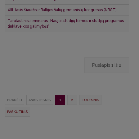
XIII-tasis Šiaurės ir Baltijos šalių germanistų kongresas (NBGT)
Tarptautinis seminaras „Naujos studijų formos ir studijų programos:
tinklaveikos galimybės“
Puslapis 1 iš 2
PRADĖTI
ANKSTESNIS
1
2
TOLESNIS
PASKUTINIS