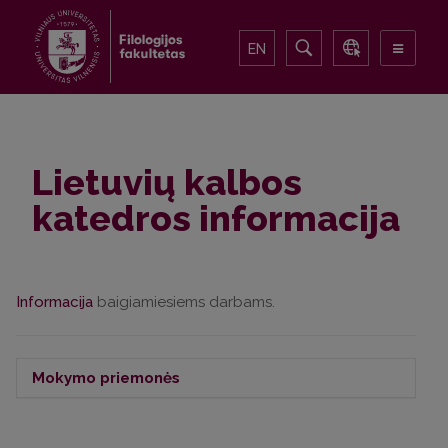
EN
Lietuvių kalbos
katedros informacija
Informacija
baigiamiesiems darbams.
Mokymo priemonės
Linkevičienė Nijolė,
Redagavimo pradmenys
,
2013