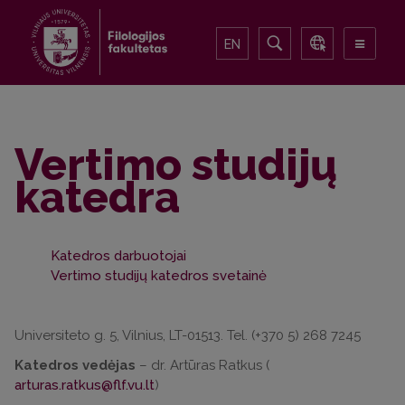
EN
Vertimo studijų
katedra
Katedros darbuotojai
Vertimo studijų katedros svetainė
Universiteto g. 5, Vilnius, LT-01513. Tel. (+370 5) 268 7245
Katedros vedėjas
– dr. Artūras Ratkus (
arturas.ratkus@flf.vu.lt
)