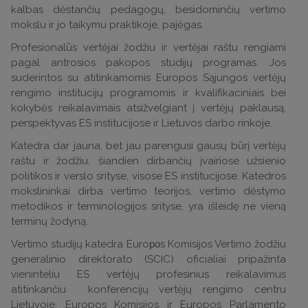
kalbas dėstančių pedagogų, besidominčių vertimo
mokslu ir jo taikymu praktikoje, pajėgas.
Profesionalūs vertėjai žodžiu ir vertėjai raštu rengiami
pagal antrosios pakopos studijų programas. Jos
suderintos su atitinkamomis Europos Sąjungos vertėjų
rengimo institucijų programomis ir kvalifikaciniais bei
kokybės reikalavimais atsižvelgiant į vertėjų paklausą,
perspektyvas ES institucijose ir Lietuvos darbo rinkoje.
Katedra dar jauna, bet jau parengusi gausų būrį vertėjų
raštu ir žodžiu, šiandien dirbančių įvairiose užsienio
politikos ir verslo srityse, visose ES institucijose. Katedros
mokslininkai dirba vertimo teorijos, vertimo dėstymo
metodikos ir terminologijos srityse, yra išleidę ne vieną
terminų žodyną.
Vertimo studijų katedra Euro
po
s Komisijos Vertimo žodžiu
generalinio direktorato (SCIC) oficialiai pripažinta
vieninteliu ES vertėjų profesinius reikalavimus
atitinkančiu konferencijų vertėjų rengimo centru
Lietuvoje. Europos Komisijos ir Europos Parlamento