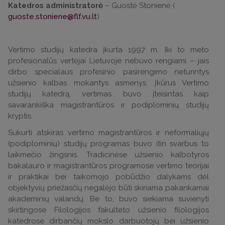
Katedros administratorė
– Guostė Stonienė (
guoste.stoniene@flf.vu.lt
)
Vertimo studijų katedra įkurta 1997 m. Iki to meto
profesionalūs vertėjai Lietuvoje nebuvo rengiami – jais
dirbo specialaus profesinio pasirengimo neturintys
užsienio kalbas mokantys asmenys. Įkūrus Vertimo
studijų katedrą, vertimas buvo įteisintas kaip
savarankiška magistrantūros ir podiplominių studijų
kryptis.
Sukurti atskiras vertimo magistrantūros ir neformaliųjų
(podiplominių) studijų programas buvo itin svarbus to
laikmečio žingsnis. Tradicinėse užsienio kalbotyros
bakalauro ir magistrantūros programose vertimo teorijai
ir praktikai bei taikomojo pobūdžio dalykams dėl
objektyvių priežasčių negalėjo būti skiriama pakankamai
akademinių valandų. Be to, buvo siekiama suvienyti
skirtingose Filologijos fakulteto užsienio filologijos
katedrose dirbančių mokslo darbuotojų bei užsienio