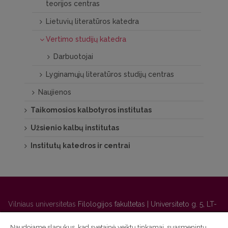
teorijos centras
Lietuvių literatūros katedra
Vertimo studijų katedra
Darbuotojai
Lyginamųjų literatūros studijų centras
Naujienos
Taikomosios kalbotyros institutas
Užsienio kalbų institutas
Institutų katedros ir centrai
Vilniaus universitetas
Filologijos fakultetas | Universiteto g. 5, LT-
01131 Vilnius
Naudojame slapukus, kad svetainė veiktų tinkamai, suasmenintų