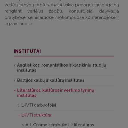
vertėjųtarnybų profesionalai teikia pedagoginę pagalbą
rengiant vertėjus žodžiu, konsultuoja, dalyvauja
pratybose, seminaruose, mokomosiose konferencijose ir
egzaminuose.
INSTITUTAI
Anglistikos, romanistikos ir klasikinių studijų
institutas
Baltijos kalbų ir kultūrų institutas
Literatūros, kultūros ir vertimo tyrimų
institutas
LKVTI darbuotojai
LKVTI struktūra
A.J. Greimo semiotikos ir literatūros