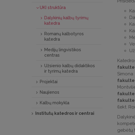
Prisided
UKI struktūra
Ka
Da
Dalykinių kalbų tyrimų
katedra
Ka
Ka
Romanų kalbotyros
Me
katedra
Ve
Medijų lingvistikos
Už
centras
Katedros
Užsienio kalbų didaktikos
fakulte
ir tyrimų katedra
Simona 
fakulte
Projektai
Montvili
Naujienos
fakulte
fakulte
Kalbų mokykla
(lekt. R
Institutų katedros ir centrai
Dalykin
kompete
gebėtų t