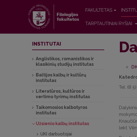
FAKULTETAS
INSTIT
TARPTAUTINIAI RYŠIAI
Da
INSTITUTAI
Anglistikos, romanistikos ir
klasikinių studijų institutas
DK
Baltijos kalbų ir kultūrų
Katedro
institutas
Tel. (8 5
Literatūros, kultūros ir
vertimo tyrimų institutas
Taikomosios kalbotyros
Dalykini
institutas
mokymo
Kriaučiū
Užsienio kalbų institutas
lekt. Vil
UKI darbuotojai