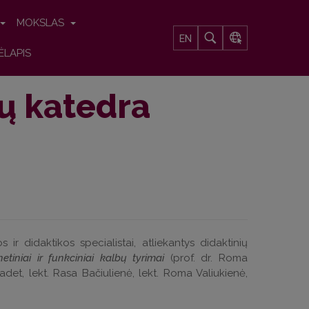
MOKSLAS
EN
ĖLAPIS
ų katedra
ir didaktikos specialistai, atliekantys didaktinių
onetiniai ir funkciniai kalbų tyrimai
(prof. dr. Roma
adet, lekt. Rasa Bačiulienė, lekt. Roma Valiukienė,