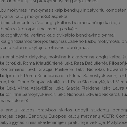
ama ir prie kitų UKI plėtojamų tyrimų pagal temas:
lbų mokymas ir mokymasis kaip bendrųjų ir dalykinių kompeten
lykiniai kalbų mokymo(si) aspektai
lbinių elementų raiška anglų kalbos besimokančiojo kalboje
lbinės raiškos ypatumai medijų erdvėje
takognityviniai vertimo kaip dvikalbio bendravimo tyrimai
ikla grindžiamos teorijos taikymas užsienio kalbų mokymo(si) p
sienio kalbų mokytojų profesinis tobulėjimas
 nariai dėsto dalykinę, mokslinę ir akademinę anglų kalbą šiu
te
(prof. dr. Roma Kriaučiūnienė, lekt. Rasa Bačiulienė),
Filosofi
Kontrimienė, lekt. Gracija Pleikienė, lekt. Nicholas Edward 
te
(prof. dr. Roma Kriaučiūnienė, dr. Inna Samoylyukevich, lekt. 
enė, lekt. Diana Snapkauskaitė, lekt. Rasa Stalnionytė, lekt. Vilma
te
(lekt. Vilma Asijavičiūtė, lekt. Gracija Pleikienė, lekt. Laur
te
(dr. Inna Samoylyukevich, lekt. Nicholas Edward Rickard),
Ta
oma Valiukienė).
ės anglų kalbos pratybos skirtos ugdyti studentų bendrą
ncijas pagal Bendrųjų Europos kalbų metmenų (CEFR Compan
aikyti įgytas žinias akademinėje ir praktinėje veikloje. Pratybos