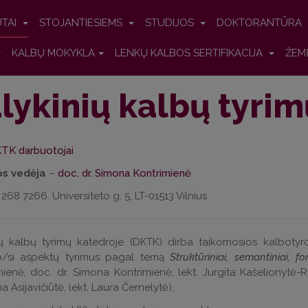
UTAI
STOJANTIESIEMS
STUDIJOS
DOKTORANTŪRA
KALBŲ MOKYKLA
LENKŲ KALBOS SERTIFIKACIJA
ŽEM
lykinių kalbų tyrim
TK darbuotojai
s vedėja
–
doc. dr. Simona Kontrimienė
) 268 7266. Universiteto g. 5, LT-01513 Vilnius
ų kalbų tyrimų katedroje (DKTK) dirba taikomosios kalbotyros 
/si aspektų tyrimus pagal temą
Struktūriniai, semantiniai, f
nienė, doc. dr. Simona Kontrimienė, lekt. Jurgita Kašelionytė-R
ma Asijavičiūtė, lekt. Laura Černelytė).