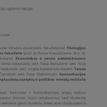
cijų ugdymo sąlyga
rocese
ose Vilniaus universiteto fakultetuose:
Filologijos
jos fakultete
(prof. dr. Roma Kriaučiūnienė, doc. dr.
Rickard),
Ekonomikos ir verslo administravimo
Vilma Asijavičiūtė, lekt. Rasa Bačiulienė, lekt. Rūta
 Vaskelaitė, lekt. Jurgita Kašelionytė-Radet),
Teisės
a Černelytė, lekt. Rasa Stalnionytė),
Komunikacijos
rptautinių santykių ir politikos mokslų institute
sias, funkcines ir komunikacines anglų kalbos
ion Volume, 2020) reikalavimus, kad studentai
e siekiama gilinti studentų žinias apie studijuojamos