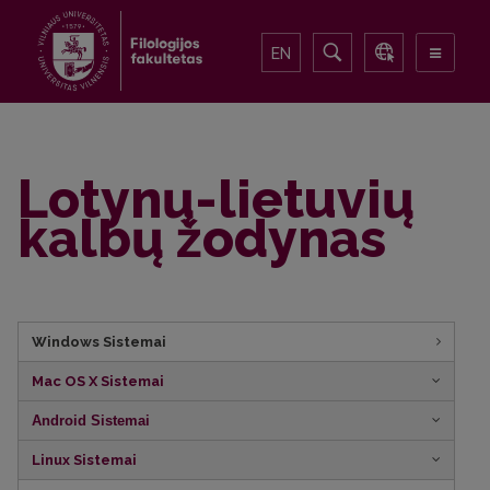
EN
Lotynų-lietuvių
kalbų žodynas
Windows Sistemai
Mac OS X Sistemai
Android Sistemai
Linux Sistemai