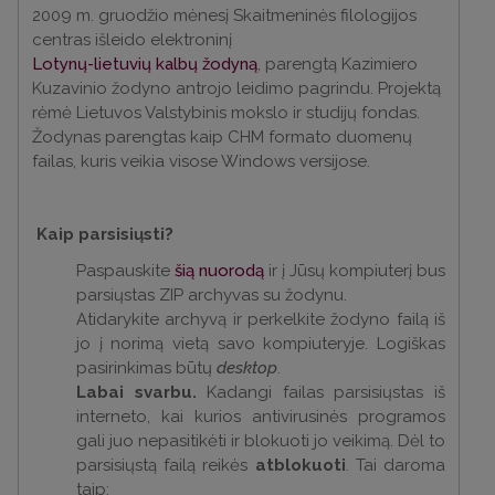
2009 m. gruodžio mėnesį Skaitmeninės filologijos
centras išleido elektroninį
Lotynų-lietuvių kalbų žodyną
, parengtą Kazimiero
Kuzavinio žodyno antrojo leidimo pagrindu. Projektą
rėmė Lietuvos Valstybinis mokslo ir studijų fondas.
Žodynas parengtas kaip CHM formato duomenų
failas, kuris veikia visose Windows versijose.
Kaip parsisiųsti?
Paspauskite
šią nuorodą
ir į Jūsų kompiuterį bus
parsiųstas ZIP archyvas su žodynu.
Atidarykite archyvą ir perkelkite žodyno failą iš
jo į norimą vietą savo kompiuteryje. Logiškas
pasirinkimas būtų
desktop
.
Labai svarbu.
Kadangi failas parsisiųstas iš
interneto, kai kurios antivirusinės programos
gali juo nepasitikėti ir blokuoti jo veikimą. Dėl to
parsisiųstą failą reikės
atblokuoti
. Tai daroma
taip: