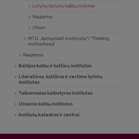
Lotynų-lietuvių kalbų žodynas
In the
Properties
window, press the
Unblock
button, as shown in the
Naujienos
picture above. Without this step the
dictionary might not work in your
Otium
computer.
MTG „Apmąstant motinystę“/‘Thinking
motherhood’
Naujienos
Baltijos kalbų ir kultūrų institutas
Literatūros, kultūros ir vertimo tyrimų
institutas
Taikomosios kalbotyros institutas
Užsienio kalbų institutas
Institutų katedros ir centrai