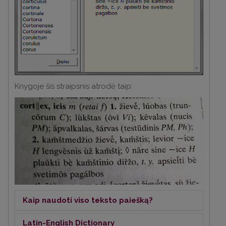
Knygoje šis straipsnis atrodė taip:
Kaip naudoti viso teksto paiešką?
Latin-English Dictionary
Programos kortelėje „Search“ įrašykite lietuvišką