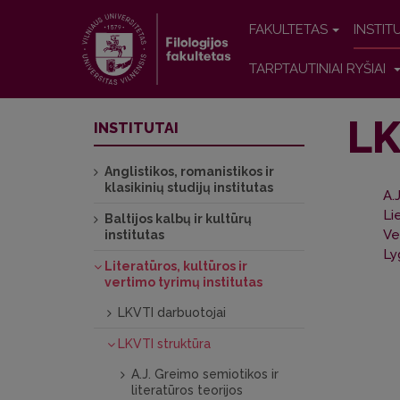
FAKULTETAS
INSTIT
TARPTAUTINIAI RYŠIAI
LK
INSTITUTAI
Anglistikos, romanistikos ir
klasikinių studijų institutas
A.
Li
Baltijos kalbų ir kultūrų
Ve
institutas
Ly
Literatūros, kultūros ir
vertimo tyrimų institutas
LKVTI darbuotojai
LKVTI struktūra
A.J. Greimo semiotikos ir
literatūros teorijos