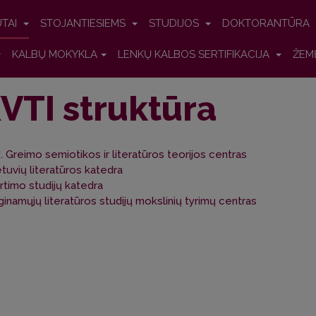
UTAI
STOJANTIESIEMS
STUDIJOS
DOKTORANTŪRA
KALBŲ MOKYKLA
LENKŲ KALBOS SERTIFIKACIJA
ŽEM
VTI struktūra
J. Greimo semiotikos ir literatūros teorijos centras
etuvių literatūros katedra
rtimo studijų katedra
ginamųjų literatūros studijų mokslinių tyrimų centras