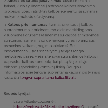
2.
Antrosios kalbos įsisavinimas
: eksperimentiniai
tyrimai, kuriais gilinamasi į antrosios kalbos įsisavinimo
procesus, ypač į atsitiktinį kalbos elementų įsisavinimą ir
mokymo metodų efektyvumą.
3.
Kalbos prieinamumas
: tyrimai, orientuoti į kalbos
suprantamumo ir prieinamumo didinimą skirtingoms
visuomenės grupėms (asmenims su kalbos ar mokymosi
sunkumais, asmenims su demencija, vyresnio amžiaus
asmenims, vaikams, negimtakalbiams). Be
eksperimentinių šios srities tyrimų tyrėjos rengia
metodines gaires, viešina lengvai suprantamos kalbos ir
paprastos kalbos konceptą, turi platų šioje srityje
dirbančių specialistų kontaktų tinklą. Daugiau
informacijos apie lengvai suprantamą kalbą ir jos tyrimus
rasite čia:
lengvai-suprantama-kalba.flf.vu.lt
Grupės tyrėjai:
Laura Vilkaitė-Lozdienė (
https://web.vu.lt/flf/l.vilkaite-lozdiene/
) – grupės