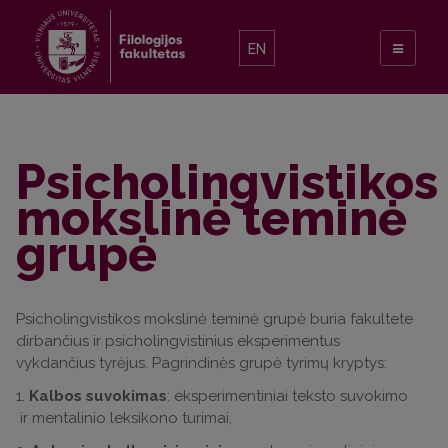
EN
Psicholingvistikos
mokslinė teminė
grupė
Psicholingvistikos mokslinė teminė grupė buria fakultete
dirbančius ir psicholingvistinius eksperimentus
vykdančius tyrėjus. Pagrindinės grupė tyrimų kryptys:
1.
Kalbos suvokimas
: eksperimentiniai teksto suvokimo
ir mentalinio leksikono turimai,