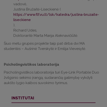
vadovė,
Justina Bružaitė-Liseckienė (
https://www.flf.vu.lt/lsk/katedra/justina-bruzaite-
liseckiene
),
Richard Udes,
Doktorantė Marta Marija Aleknavičiūtė.
Šiuo metu grupės projekte taip pat dirba dvi MA
studentės – Aušrinė Tverskytė ir Emilija Vievesytė.
Psicholingvistikos laboratorija
Psicholingvistikos laboratorija turi Eye-Link Portable Duo
žvilgsnio sekimo įrangą, sudarančią galimybę vykdyti
aukšto lygio kalbos suvokimo tyrimus.
INSTITUTAI