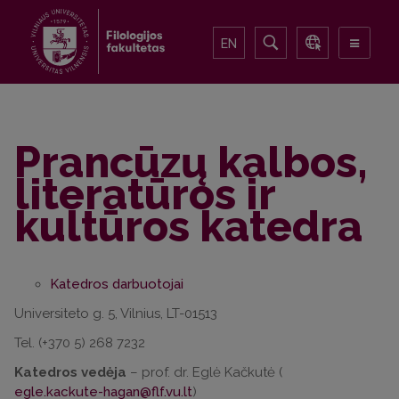
EN
Prancūzų kalbos,
literatūros ir
kultūros katedra
Katedros darbuotojai
Universiteto g. 5, Vilnius, LT-01513
Tel. (+370 5) 268 7232
Katedros vedėja
– prof. dr. Eglė Kačkutė (
egle.kackute-hagan@flf.vu.lt
)