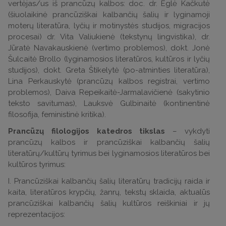
vertėjas/us iš prancūzų kalbos: doc. dr. Eglė Kačkutė
(šiuolaikinė prancūziškai kalbančių šalių ir lyginamoji
moterų literatūra, lyčių ir motinystės studijos, migracijos
procesai) dr. Vita Valiukienė (tekstynų lingvistika), dr.
Jūratė Navakauskienė (vertimo problemos), dokt. Jonė
Šulcaitė Brollo (lyginamosios literatūros, kultūros ir lyčių
studijos), dokt. Greta Štikelytė (po-atminties literatūra),
Lina Perkauskytė (prancūzų kalbos registrai, vertimo
problemos), Daiva Repeikaitė-Jarmalavičienė (sakytinio
teksto savitumas), Lauksvė Gulbinaitė (kontinentinė
filosofija, feministinė kritika).
Prancūzų filologijos katedros tikslas
– vykdyti
prancūzų kalbos ir prancūziškai kalbančių šalių
literatūrų/kultūrų tyrimus bei lyginamosios literatūros bei
kultūros tyrimus:
I. Prancūziškai kalbančių šalių literatūrų tradicijų raida ir
kaita, literatūros krypčių, žanrų, tekstų sklaida, aktualūs
prancūziškai kalbančių šalių kultūros reiškiniai ir jų
reprezentacijos: