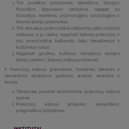
Tirti poetikos problemas, literatūros, istorijos,
filosofijos tarpusavio santykius, sąsajas su
filosofijos, estetikos, psichologijos, sociologijos ir
kitomis teorijų sistemomis.
Tirti aktualius prancūziškai kalbančių šalių kultūros
reiškinius ir jų raišką, nagrinėti lietuvių-prancūzų ir
kitų prancūziškai kalbančių šalių literatūrinius ir
kultūrinius ryšius.
Nagrinėti grožinių, kultūros, literatūros teorijos
tekstų vertimo į lietuvių kalbą problemas.
II. Prancūzų kalbos gramatinės, fonetinės, leksinės ir
semantinės struktūros ypatumų analizė: empirika ir
teorija:
Tekstynais paremti sinchroniniai prancūzų kalbos
tyrimai.
Prancūzų kalbos sintaksės, semantikos,
pragmatikos tyrinėjimas.
INSTITUTAI