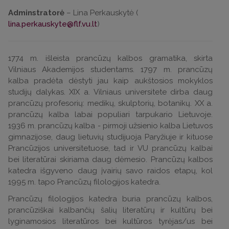
Adminstratorė
– Lina Perkauskytė (
lina.perkauskyte@flf.vu.lt
)
1774 m. išleista prancūzų kalbos gramatika, skirta
Vilniaus Akademijos studentams. 1797 m. prancūzų
kalba pradėta dėstyti jau kaip aukštosios mokyklos
studijų dalykas. XIX a. Vilniaus universitete dirba daug
prancūzų profesorių: medikų, skulptorių, botanikų. XX a.
prancūzų kalba labai populiari tarpukario Lietuvoje.
1936 m. prancūzų kalba - pirmoji užsienio kalba Lietuvos
gimnazijose, daug lietuvių studijuoja Paryžiuje ir kituose
Prancūzijos universitetuose, tad ir VU prancūzų kalbai
bei literatūrai skiriama daug dėmesio. Prancūzų kalbos
katedra išgyveno daug įvairių savo raidos etapų, kol
1995 m. tapo Prancūzų filologijos katedra.
Prancūzų filologijos katedra buria prancūzų kalbos,
prancūziškai kalbančių šalių literatūrų ir kultūrų bei
lyginamosios literatūros bei kultūros tyrėjas/us bei