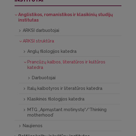
Anglistikos, romanistikos ir klasikinių studijų
institutas
ARKSI darbuotojai
ARKSI struktūra
Anglų filologijos katedra
Prancūzų kalbos, literatūros ir kultūros
katedra
Darbuotojai
Italų kalbotyros ir literatūros katedra
Klasikinės filologijos katedra
MTG „Apmąstant motinystę“/‘Thinking
motherhood’
Naujienos