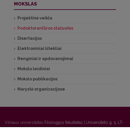
MOKSLAS
Projektinė veikla
Podoktorantūros stažuotės
Disertacijos
Elektroniniai ištekliai
Renginiai ir apdovanojimai
Mokslo leidiniai
Mokslo publikacijos
Narystė organizacijose
Vilniaus universitetas
Filologijos fakultetas | Universiteto g. 5, LT-
01131 Vilnius