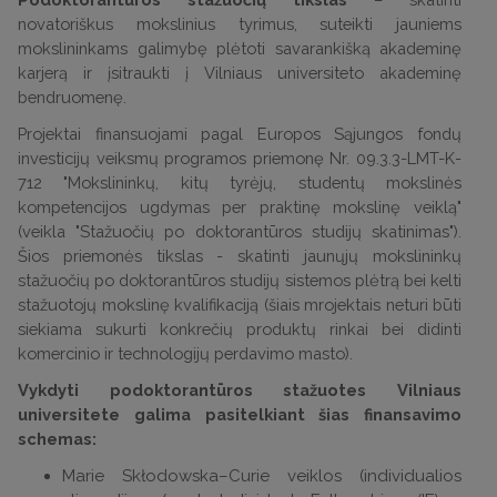
novatoriškus mokslinius tyrimus, suteikti jauniems
mokslininkams galimybę plėtoti savarankišką akademinę
karjerą ir įsitraukti į Vilniaus universiteto akademinę
bendruomenę.
Projektai finansuojami pagal Europos Sąjungos fondų
investicijų veiksmų programos priemonę Nr. 09.3.3-LMT-K-
712 "Mokslininkų, kitų tyrėjų, studentų mokslinės
kompetencijos ugdymas per praktinę mokslinę veiklą"
(veikla "Stažuočių po doktorantūros studijų skatinimas").
Šios priemonės tikslas - skatinti jaunųjų mokslininkų
stažuočių po doktorantūros studijų sistemos plėtrą bei kelti
stažuotojų mokslinę kvalifikaciją (šiais mrojektais neturi būti
siekiama sukurti konkrečių produktų rinkai bei didinti
komercinio ir technologijų perdavimo masto).
Vykdyti podoktorantūros stažuotes Vilniaus
universitete galima pasitelkiant šias finansavimo
schemas:
Marie Skłodowska–Curie veiklos (individualios