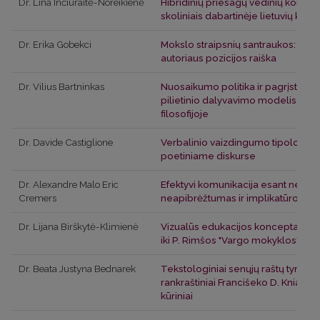
Dr. Lina Inčiuraitė-Noreikienė
Hibridinių priesagų vedinių konkur
skoliniais dabartinėje lietuvių kalb
Dr. Erika Gobekci
Mokslo straipsnių santraukos: strukt
autoriaus pozicijos raiška
Dr. Vilius Bartninkas
Nuosaikumo politika ir pagrįsti įsiti
pilietinio dalyvavimo modelis Pla
filosofijoje
Dr. Davide Castiglione
Verbalinio vaizdingumo tipologiz
poetiniame diskurse
Dr.
Alexandre Malo Eric
Efektyvi komunikacija esant neaiš
Cremers
neapibrėžtumas ir implikatūros
Dr.
Lijana Birškytė-Klimienė
Vizualūs edukacijos konceptai: nu
iki P. Rimšos "Vargo mokyklos"
Dr.
Beata Justyna Bednarek
Tekstologiniai senųjų raštų tyrimai:
rankraštiniai Francišeko D. Kniaznin
kūriniai