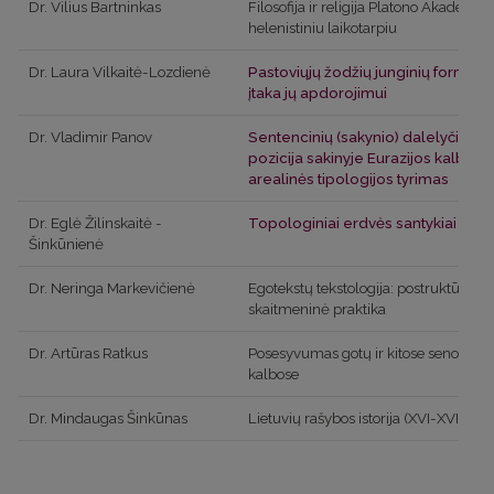
Dr. Vilius Bartninkas
Filosofija ir religija Platono Akademijo
helenistiniu laikotarpiu
Dr.
Laura Vilkaitė-Lozdienė
Pastoviųjų žodžių junginių formos 
įtaka jų apdorojimui
Dr.
Vladimir Panov
Sentencinių (sakynio) dalelyčių funk
pozicija sakinyje Eurazijos kalbose
arealinės tipologijos tyrimas
Dr.
Eglė Žilinskaitė -
Topologiniai erdvės santykiai balt
Šinkūnienė
Dr.
Neringa Markevičienė
Egotekstų tekstologija: postruktūralisti
skaitmeninė praktika
Dr.
Artūras Ratkus
Posesyvumas gotų ir kitose senosios
kalbose
Dr.
Mindaugas Šinkūnas
Lietuvių rašybos istorija (XVI-XVII a.)