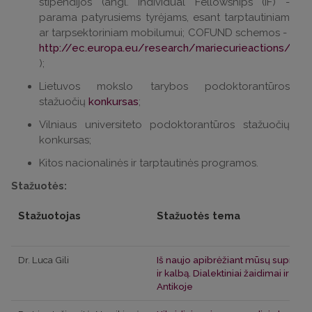
stipendijos (angl. Individual Fellowships (IF) -
parama patyrusiems tyrėjams, esant tarptautiniam
ar tarpsektoriniam mobilumui; COFUND schemos -
http://ec.europa.eu/research/mariecurieactions/
);
Lietuvos mokslo tarybos podoktorantūros
stažuočių
konkursas
;
Vilniaus universiteto podoktorantūros stažuočių
konkursas;
Kitos nacionalinės ir tarptautinės programos.
Stažuotės:
Stažuotojas
Stažuotės tema
Dr. Luca Gili
Iš naujo apibrėžiant mūsų supratim
ir kalbą. Dialektiniai žaidimai ir bū
Antikoje