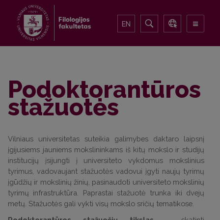
EN
Podoktorantūros
stažuotės
Vilniaus universitetas suteikia galimybes daktaro laipsnį
įgijusiems jauniems mokslininkams iš kitų mokslo ir studijų
institucijų įsijungti į universiteto vykdomus mokslinius
tyrimus, vadovaujant stažuotės vadovui įgyti naujų tyrimų
įgūdžių ir mokslinių žinių, pasinaudoti universiteto mokslinių
tyrimų infrastruktūra. Paprastai stažuotė trunka iki dvejų
metų. Stažuotės gali vykti visų mokslo sričių tematikose.
Podoktorantūros stažuočių tikslas
– skatinti