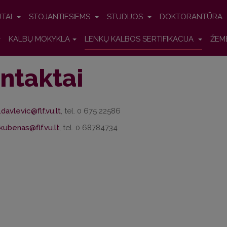
UTAI
STOJANTIESIEMS
STUDIJOS
DOKTORANTŪRA
KALBŲ MOKYKLA
LENKŲ KALBOS SERTIFIKACIJA
ŽEM
ntaktai
.davlevic@flf.vu.lt
, tel. 0 675 22586
akubenas@flf.vu.lt
, tel. 0 68784734