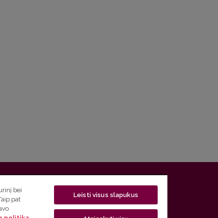
 5, LT-01131 Vilnius
rinį bei
Leisti visus slapukus
Taip pat
 5) 268 7208 | El. paštas
studijos@flf.vu.lt
savo
 politika