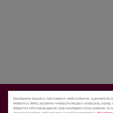
Vilniaus universitetas
Filologijos fakultetas | Universiteto g.
Naudojame slapukus, kad svetainė veiktų tinkamai, suasmenintų tu
skelbimus, teiktų socialinės medijos funkcijas ir analizuotų srautą. 
Studijų skyriaus
(studijų ir tvarkaraščio klausimai) tel. (0
dalijamės informacija apie tai, kaip naudojatės mūsų svetaine, su 
socialinės medijos, reklamavimo ir analizės partneriais.
Privatumo