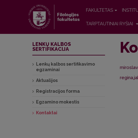
FAKULTETAS
INSTIT
TARPTAUTINIAI RYŠIAI
Ko
LENKŲ KALBOS
SERTIFIKACIJA
Lenkų kalbos sertifikavimo
miroslav
egzaminai
regina.j
Aktualijos
Registracijos forma
Egzamino mokestis
Kontaktai