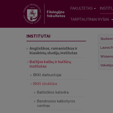
FAKULTETAS
INSTIT
TARPTAUTINIAI RYŠIAI
INSTITUTAI
Studienr
Lauros P
Anglistikos, romanistikos ir
klasikinių studijų institutas
Wissensc
Baltijos kalbų ir kultūrų
Vokietij
institutas
BKKI darbuotojai
BKKI struktūra
Baltistikos katedra
Bendrosios kalbotyros
centras