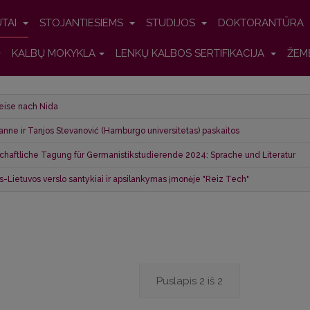
UTAI
STOJANTIESIEMS
STUDIJOS
DOKTORANTŪRA
KALBŲ MOKYKLA
LENKŲ KALBOS SERTIFIKACIJA
ŽEM
eise nach Nida
anne ir Tanjos Stevanović (Hamburgo universitetas) paskaitos
haftliche Tagung für Germanistikstudierende 2024: Sprache und Literatur
os-Lietuvos verslo santykiai ir apsilankymas įmonėje "Reiz Tech"
Puslapis 2 iš 2