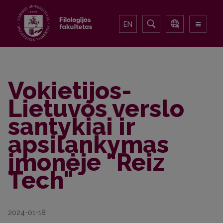
EN
Vokietijos-
Lietuvos verslo
santykiai ir
apsilankymas
įmonėje "Reiz
Tech"
2024-01-18