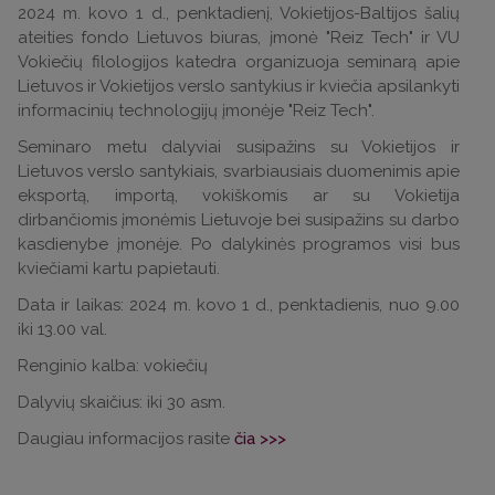
2024 m. kovo 1 d., penktadienį, Vokietijos-Baltijos šalių
ateities fondo Lietuvos biuras, įmonė "Reiz Tech" ir VU
Vokiečių filologijos katedra organizuoja seminarą apie
Lietuvos ir Vokietijos verslo santykius ir kviečia apsilankyti
informacinių technologijų įmonėje "Reiz Tech".
Seminaro metu dalyviai susipažins su Vokietijos ir
Lietuvos verslo santykiais, svarbiausiais duomenimis apie
eksportą, importą, vokiškomis ar su Vokietija
dirbančiomis įmonėmis Lietuvoje bei susipažins su darbo
kasdienybe įmonėje. Po dalykinės programos visi bus
kviečiami kartu papietauti.
Data ir laikas: 2024 m. kovo 1 d., penktadienis, nuo 9.00
iki 13.00 val.
Renginio kalba: vokiečių
Dalyvių skaičius: iki 30 asm.
Daugiau informacijos rasite
čia >>>