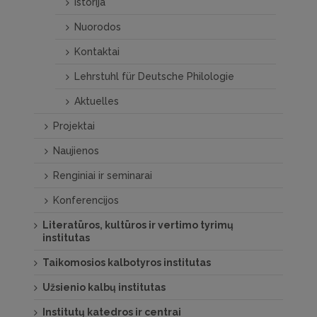
17.00 Uhr
Ankunft in Vilnius
Šventaragio g. 1
Istorija
(Katedros a.),
Nuorodos
Vilnius
Kontaktai
Lehrstuhl für Deutsche Philologie
Aktuelles
Projektai
Naujienos
Renginiai ir seminarai
Konferencijos
Literatūros, kultūros ir vertimo tyrimų
institutas
Taikomosios kalbotyros institutas
Užsienio kalbų institutas
Institutų katedros ir centrai