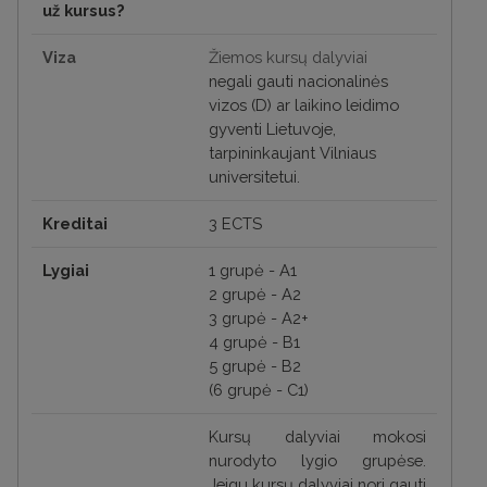
už kursus?
Viza
Žiemos
kursų dalyviai
negali gauti nacionalinės
vizos (D) ar laikino leidimo
gyventi Lietuvoje,
tarpininkaujant Vilniaus
universitetui.
Kreditai
3 ECTS
Lygiai
1 grupė - A1
2 grupė - A2
3 grupė - A2+
4 grupė - B1
5 grupė - B2
(6 grupė - C1)
Kursų dalyviai mokosi
nurodyto lygio grupėse.
Jeigu kursų dalyviai nori gauti