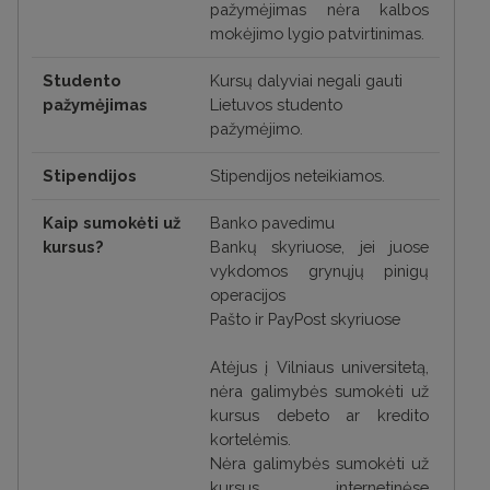
pažymėjimas nėra kalbos
mokėjimo lygio patvirtinimas.
Studento
Kursų dalyviai negali gauti
pažymėjimas
Lietuvos studento
pažymėjimo.
Stipendijos
Stipendijos neteikiamos.
Kaip sumokėti už
Banko pavedimu
kursus?
Bankų skyriuose, jei juose
vykdomos grynųjų pinigų
operacijos
Pašto ir PayPost skyriuose
Atėjus į Vilniaus universitetą,
nėra galimybės sumokėti už
kursus debeto ar kredito
kortelėmis.
Nėra galimybės sumokėti už
kursus internetinėse