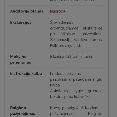
Auditorijų planas
Nuoroda
Ekskursijos
Šiokiadieniais
organizuojamos ekskursijos
po Vilniaus universitetą,
Senamiestį, į Valdovų rūmus,
KGB muziejų ir kt.
Mokymo
Įskaičiuota į kursų kainą.
priemonės
Instrukcijų kalba
Pradedantiesiems
paaiškinimai pateikiami anglų
kalba.
Aukštesnio lygio grupėse
bendraujama lietuviškai.
Baigimo
Kursų pabaigoje išduodamas
pažymėjimas
pažymėjimas. Baigimo