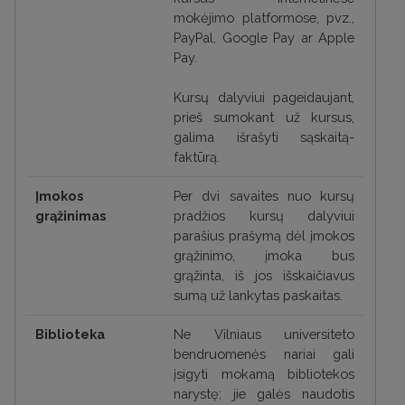
mokėjimo platformose, pvz.,
PayPal, Google Pay ar Apple
Pay.
Kursų dalyviui pageidaujant,
prieš sumokant už kursus,
galima išrašyti sąskaitą-
faktūrą.
Įmokos
Per dvi savaites nuo kursų
grąžinimas
pradžios k
ursų dalyviui
parašius prašymą dėl įmokos
grąžinimo, įmoka bus
grąžinta, iš jos išskaičiavus
sumą už lankytas paskaitas.
Biblioteka
Ne Vilniaus universiteto
bendruomenės nariai gali
įsigyti mokamą bibliotekos
narystę; jie galės naudotis