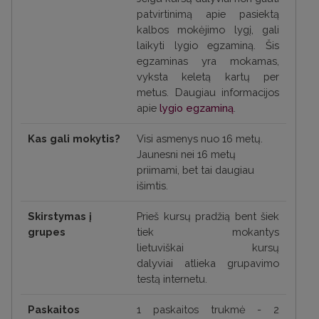
patvirtinimą apie pasiektą
kalbos mokėjimo lygį, gali
laikyti lygio egzaminą. Šis
egzaminas yra mokamas,
vyksta keletą kartų per
metus. Daugiau informacijos
apie
lygio egzaminą
.
Kas gali mokytis?
Visi asmenys nuo 16 metų.
Jaunesni nei 16 metų
priimami, bet tai daugiau
išimtis.
Skirstymas į
Prieš kursų pradžią bent šiek
grupes
tiek mokantys
lietuviškai
kursų
dalyviai
atlieka grupavimo
testą internetu.
Paskaitos
1 paskaitos trukmė - 2