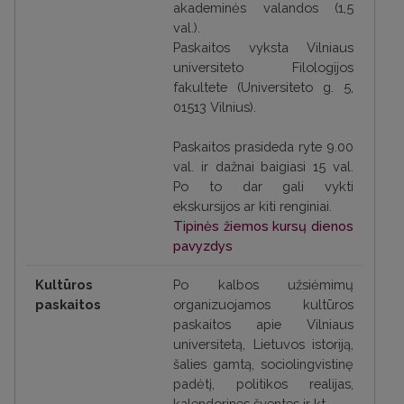
akademinės valandos (1,5
val.).
Paskaitos vyksta Vilniaus
universiteto Filologijos
fakultete (Universiteto g. 5,
01513 Vilnius).
Paskaitos prasideda ryte 9.00
val. ir dažnai baigiasi 15 val.
Po to dar gali vykti
ekskursijos ar kiti renginiai.
Tipinės žiemos kursų dienos
pavyzdys
Kultūros
Po kalbos užsiėmimų
paskaitos
organizuojamos kultūros
paskaitos apie Vilniaus
universitetą, Lietuvos istoriją,
šalies gamtą, sociolingvistinę
padėtį, politikos realijas,
kalendorines šventes ir kt.