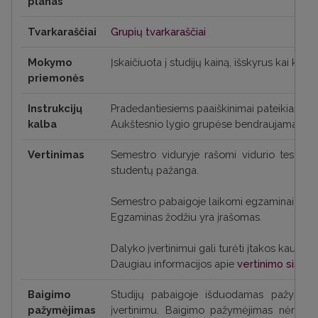
planas
Tvarkaraščiai
Grupių tvarkaraščiai
Mokymo
Įskaičiuota į studijų kainą, išskyrus kai kuri
priemonės
Instrukcijų
Pradedantiesiems paaiškinimai pateikiami a
kalba
Aukštesnio lygio grupėse bendraujama lietu
Vertinimas
Semestro viduryje rašomi vidurio testai, k
studentų pažanga.
Semestro pabaigoje laikomi egzaminai raštu 
Egzaminas žodžiu yra įrašomas.
Dalyko įvertinimui gali turėti įtakos kaupiam
Daugiau informacijos apie
vertinimo siste
Baigimo
Studijų pabaigoje išduodamas pažymėj
pažymėjimas
įvertinimu. Baigimo pažymėjimas nėra k