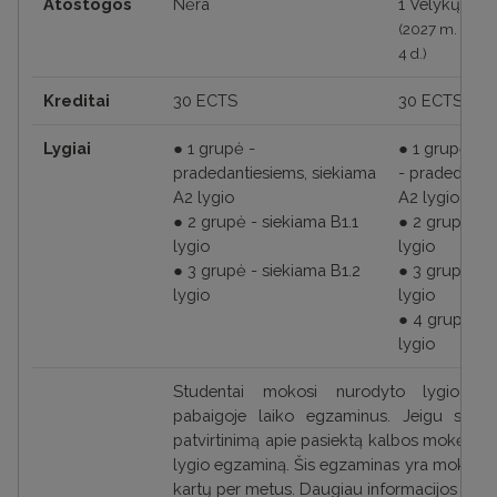
Atostogos
Nėra
1 Velykų sava
(2027 m. kovo 
4 d.)
Kreditai
30 ECTS
30 ECTS
Lygiai
●
1 grupė -
●
1 grupė
pradedantiesiems, siekiama
-
pradedantie
A2 lygio
A2 lygio
● 2
grupė - siekiama B1.1
● 2
grupė -
s
lygio
lygio
● 3
grupė - siekiama B1.2
● 3
grupė -
s
lygio
lygio
● 4
grupė -
s
lygio
Studentai mokosi nurodyto lygio gru
pabaigoje laiko egzaminus. Jeigu studen
patvirtinimą apie pasiektą kalbos mokėjimo l
lygio egzaminą. Šis egzaminas yra mokamas
kartų per metus. Daugiau informacijos apie