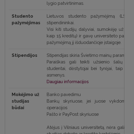
lygio patvirtinimas.
Studento
Lietuvos studento pažymėjimą (LSP) g
pažymėjimas
stipendininkai.
Visi kiti studijų dalyviai, sumokėję už stu
kaip 15 kreditų) ir gavę universiteto pažymą
pažymėjimą jį išduodančioje įstaigoje.
Stipendijos
Stipendijas skiria Švietimo mainų paramos 
Paraiškas gali teikti užsienio šalių au
studentai, dėstytojai bei tyrėjai, taip pat
asmenys.
Daugiau informacijos
Mokėjimo už
Banko pavedimu
studijas
Bankų skyriuose, jei juose vykdomos 
būdai
operacijos
Pašto ir PayPost skyriuose
Atėjus į Vilniaus universitetą, nėra galim
studijas debeto ar kredito kortelėmis.