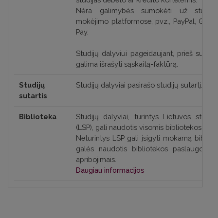
Nėra galimybės sumokėti už studijas 
mokėjimo platformose, pvz., PayPal, Goog
Pay.
Studijų dalyviui pageidaujant, prieš sumok
galima išrašyti sąskaitą-faktūrą.
Studijų
Studijų dalyviai pasirašo studijų sutartį.
sutartis
Biblioteka
Studijų dalyviai, turintys Lietuvos stud
(LSP), gali naudotis visomis bibliotekos pas
Neturintys LSP gali įsigyti mokamą bibliote
galės naudotis bibliotekos paslaugomis 
apribojimais.
Daugiau informacijos