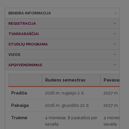
BENDRA INFORMACIJA
REGISTRACIJA
TVARKARAŠČIAI
STUDIJŲ PROGRAMA
VIZOS
APGYVENDINIMAS
Rudens semestras
Pavasario 
Pradžia
2026 m. rugsėjo 2 d.
2027 m. vasa
Pabaiga
2026 m. gruodžio 22 d.
2027 m. geg
Trukmė
4 mėnesiai, 8 paskaitos per
4 mėnesiai, 8
savaitę
savaitę