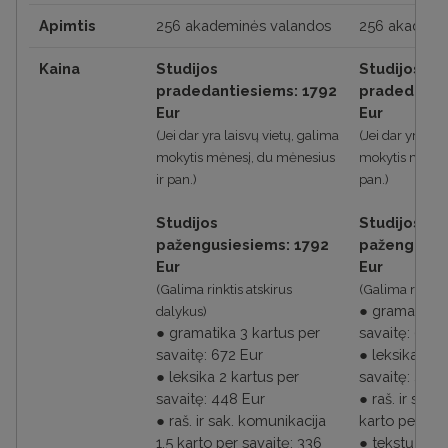
Apimtis
256 akademinės valandos
256 akademi
Kaina
Studijos
Studijos
pradedantiesiems: 1792
pradedanti
Eur
Eur
(Jei dar yra laisvų vietų, galima
(Jei dar yra lai
mokytis mėnesį, du mėnesius
mokytis mėnesį
ir pan.)
pan.)
Studijos
Studijos
pažengusiesiems: 1792
pažengusie
Eur
Eur
(Galima rinktis atskirus
(Galima rinktis
●
gramatika 3
dalykus)
●
gramatika 3 kartus per
savaitę: 672 
savaitę: 672 Eur
●
leksika 2 k
●
leksika 2 kartus per
savaitę: 448 
savaitę: 448 Eur
●
raš. ir sak.
●
raš. ir sak. komunikacija
karto per sav
1,5 karto per savaitę: 336
●
tekstų sup