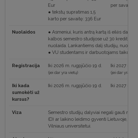
Eur
per savaitę
:
3
●
tekstų supratimas
1,5
karto per savaitę
:
336 Eur
Nuolaidos
●
Asmeniui, kuris antrą kartą iš eilės dalyvau
kalbos semestro studijose už 30 kreditų, s
nuolaida. Lankantiems dalį studijų, nuolaid
●
VU studentams ir darbuotojams taikoma
Registracija
Iki 2026 m. rugpjūčio 19 d.
Iki 2027 m. s
(jei dar yra vietų)
(jei dar yra viet
Iki kada
Iki 2026 m. rugpjūčio 19 d.
Iki 2027 m. s
sumokėti už
kursus?
Viza
Semestro studijų dalyviai negali gauti nacio
(D) ar laikino leidimo gyventi Lietuvoje, tarp
Vilniaus universitetui.