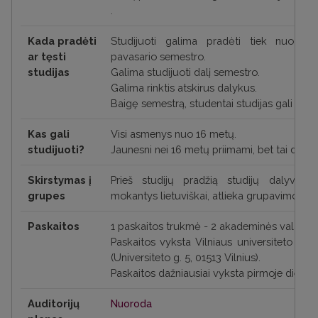
.
Kada pradėti
Studijuoti galima pradėti tiek nuo ru
ar tęsti
pavasario semestro.
studijas
Galima studijuoti dalį semestro.
Galima rinktis atskirus dalykus.
Baigę semestrą, studentai studijas gali tęsti
Kas gali
Visi asmenys nuo 16 metų.
studijuoti?
Jaunesni nei 16 metų priimami, bet tai daugia
Skirstymas į
Prieš studijų pradžią studijų dalyviai,
grupes
mokantys lietuviškai, atlieka grupavimo test
Paskaitos
1 paskaitos trukmė - 2 akademinės valandos (
Paskaitos vyksta Vilniaus universiteto Filol
(Universiteto g. 5, 01513 Vilnius).
Paskaitos dažniausiai vyksta pirmoje dienos
Auditorijų
Nuoroda