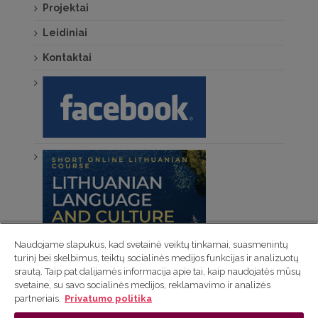
Projektai
Leidiniai
Kontaktai
Naudojame slapukus, kad svetainė veiktų tinkamai, suasmenintų
turinį bei skelbimus, teiktų socialinės medijos funkcijas ir analizuotų
srautą. Taip pat dalijamės informacija apie tai, kaip naudojatės mūsų
svetaine, su savo socialinės medijos, reklamavimo ir analizės
partneriais.
Privatumo politika