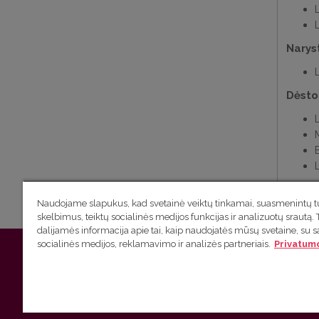
Narys
Dėsto
Naudojame slapukus, kad svetainė veiktų tinkamai, suasmenintų tu
skelbimus, teiktų socialinės medijos funkcijas ir analizuotų srautą. 
dalijamės informacija apie tai, kaip naudojatės mūsų svetaine, su 
socialinės medijos, reklamavimo ir analizės partneriais.
Privatumo
Vilniaus universiteto
Filologijos fakulteto Lituanistinių studi
Tel.: +370 5 2687215 | el. paštas:
lit.stud@flf.vu.lt
|