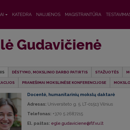
AI
KATEDRA
NAUJIENOS
MAGISTRANTŪRA
TESTAVIMA
lė Gudavičienė
IS
DĖSTYMO, MOKSLINIO DARBO PATIRTIS
STAŽUOTĖS
M
KACIJOS
PRANEŠIMAI MOKSLINĖSE KONFERENCIJOSE
MOKSLO
Docentė, humanitarinių mokslų daktarė
Adresas:
Universiteto g. 5, LT-01513 Vilnius
Telefonas:
+370 5 2687215
El. paštas:
egle.gudaviciene@flf.vu.lt