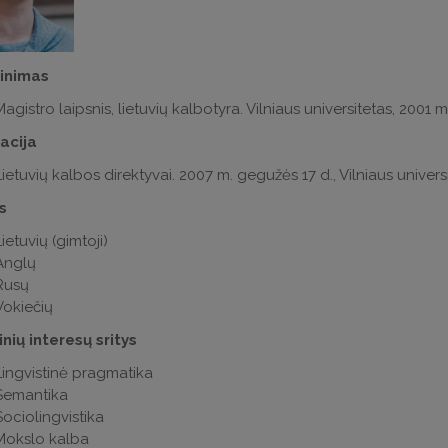
vinimas
Magistro laipsnis, lietuvių kalbotyra. Vilniaus universitetas, 2001 m
acija
Lietuvių kalbos direktyvai. 2007 m. gegužės 17 d., Vilniaus univers
s
ietuvių (gimtoji)
Anglų
Rusų
Vokiečių
nių interesų sritys
Lingvistinė pragmatika
Semantika
Sociolingvistika
Mokslo kalba