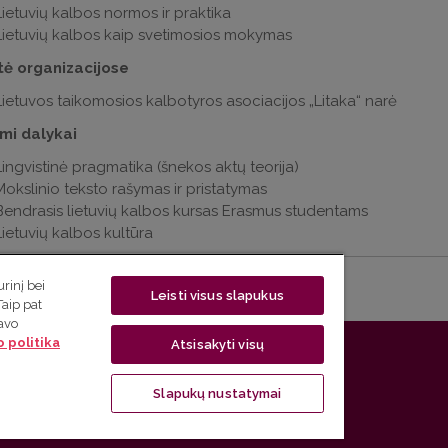
Lietuvių kalbos normos ir praktika
Lietuvių kalbos kaip svetimosios mokymas
tė organizacijose
Lietuvos taikomosios kalbotyros asociacijos „Litaka“ narė
mi dalykai
Lingvistinė pragmatika (šnekos aktų teorija)
Mokslinio teksto rašymas ir pristatymas
Bendrasis lietuvių kalbos kursas Erasmus studentams
Lietuvių kalbos kultūra
rinį bei
Leisti visus slapukus
Taip pat
savo
 politika
Atsisakyti visų
jų katedra | Universiteto g. 5, LT-01131 Vilnius, Lietuva
Slapukų nustatymai