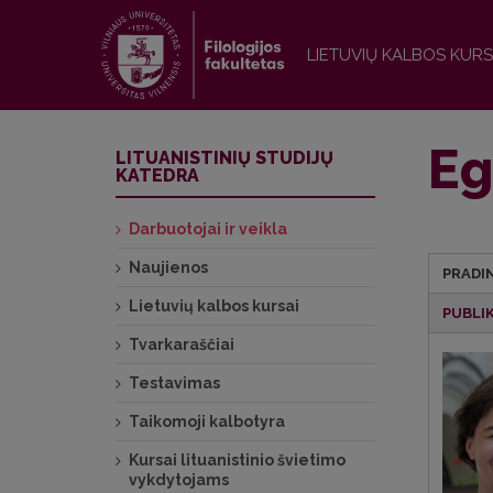
LIETUVIŲ KALBOS KURS
Eg
LITUANISTINIŲ STUDIJŲ
KATEDRA
Darbuotojai ir veikla
Naujienos
PRADIN
Lietuvių kalbos kursai
PUBLI
Tvarkaraščiai
Testavimas
Taikomoji kalbotyra
Kursai lituanistinio švietimo
vykdytojams