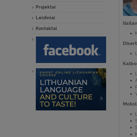
Projektai
Leidiniai
Išsila
Kontaktai
Disert
Kalbo
L
Moksli