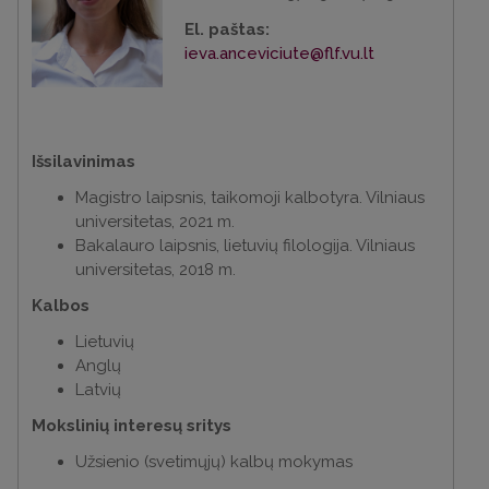
El.
paštas:
ieva.anceviciute@flf.vu.lt
Išsilavinimas
Magistro laipsnis, taikomoji kalbotyra. Vilniaus
universitetas, 2021 m.
Bakalauro laipsnis, lietuvių filologija. Vilniaus
universitetas, 2018 m.
Kalbos
Lietuvių
Anglų
Latvių
Mokslinių interesų sritys
Užsienio (svetimųjų) kalbų mokymas