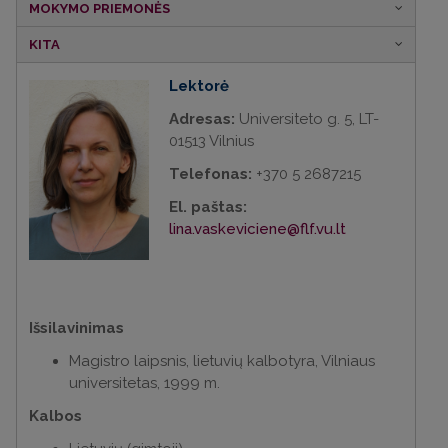
MOKYMO PRIEMONĖS
KITA
Lektorė
Adresas:
Universiteto g. 5, LT-
01513 Vilnius
Telefonas:
+370 5 2687215
El. paštas:
lina.vaskeviciene@flf.vu.lt
Išsilavinimas
Magistro laipsnis, lietuvių kalbotyra, Vilniaus
universitetas, 1999 m.
Kalbos