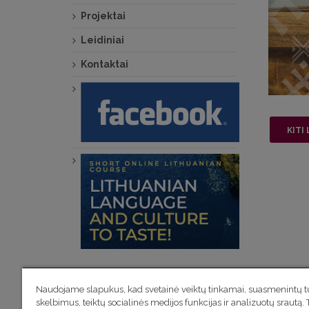
Projektai
Leidiniai
Kontaktai
KITI 
Naudojame slapukus, kad svetainė veiktų tinkamai, suasmenintų tu
skelbimus, teiktų socialinės medijos funkcijas ir analizuotų srautą. 