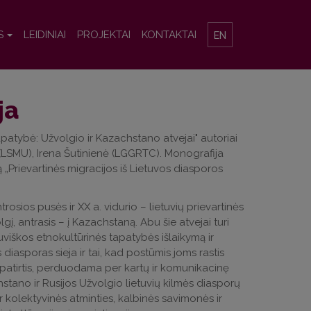
S
LEIDINIAI
PROJEKTAI
KONTAKTAI
EN
ja
apatybė: Užvolgio ir Kazachstano atvejai" autoriai
 (LSMU), Irena Šutinienė (LGGRTC). Monografija
Prievartinės migracijos iš Lietuvos diasporos
trosios pusės ir XX a. vidurio – lietuvių prievartinės
lgį, antrasis – į Kazachstaną. Abu šie atvejai turi
uviškos etnokultūrinės tapatybės išlaikymą ir
 diasporas sieja ir tai, kad postūmis joms rastis
s patirtis, perduodama per kartų ir komunikacinę
stano ir Rusijos Užvolgio lietuvių kilmės diasporų
r kolektyvinės atminties, kalbinės savimonės ir