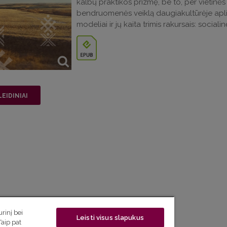
kalbų praktikos prizmę, be to, per vietinės 
bendruomenės veiklą daugiakultūrėje aplin
modeliai ir jų kaita trimis rakursais: social
LEIDINIAI
rinį bei
Leisti visus slapukus
Taip pat