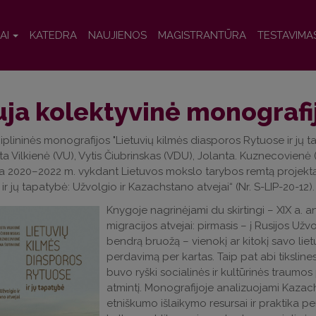
AI
KATEDRA
NAUJIENOS
MAGISTRANTŪRA
TESTAVIMA
ja kolektyvinė monografi
iplininės monografijos "Lietuvių kilmės diasporos Rytuose ir jų t
ta Vilkienė (VU), Vytis Čiubrinskas (VDU), Jolanta. Kuznecovienė
 2020–2022 m. vykdant Lietuvos mokslo tarybos remtą projektą „
ir jų tapatybė: Užvolgio ir Kazachstano atvejai“ (Nr. S-LIP-20-12).
Knygoje nagrinėjami du skirtingi – XIX a. an
migracijos atvejai: pirmasis – į Rusijos Užvo
bendrą bruožą – vienokį ar kitokį savo liet
perdavimą per kartas. Taip pat abi tikslines
buvo ryški socialinės ir kultūrinės traumo
atmintį. Monografijoje analizuojami Kazach
etniškumo išlaikymo resursai ir praktika pe