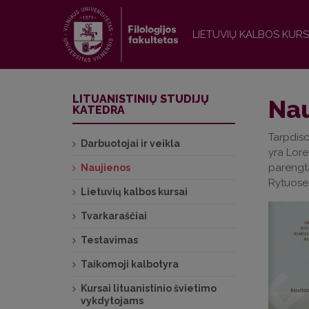
LIETUVIŲ KALBOS KURS
LITUANISTINIŲ STUDIJŲ
Nau
KATEDRA
Tarpdisc
Darbuotojai ir veikla
yra Lore
parengta
Naujienos
Rytuose 
Lietuvių kalbos kursai
Tvarkaraščiai
Testavimas
Taikomoji kalbotyra
Kursai lituanistinio švietimo
vykdytojams