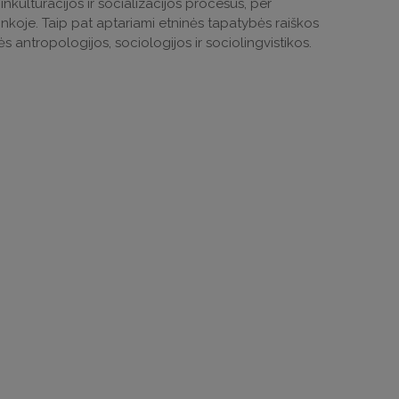
inkultūracijos ir socializacijos procesus, per
koje. Taip pat aptariami etninės tapatybės raiškos
inės antropologijos, sociologijos ir sociolingvistikos.