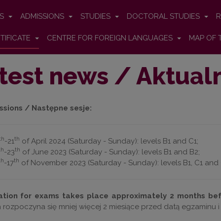
ES
ADMISSIONS
STUDIES
DOCTORAL STUDIES
R
TIFICATE
CENTRE FOR FOREIGN LANGUAGES
MAP OF 
test news / Aktual
ssions / Następne sesje:
th
th
-21
of April 2024 (Saturday - Sunday): levels B1 and C1;
th
th
-23
of June 2023 (Saturday - Sunday): levels B1 and B2;
th
th
-17
of November 2023 (Saturday - Sunday): levels B1, C1 and
ation for exams takes place approximately 2 months be
rozpoczyna się mniej więcej 2 miesiące przed datą egzaminu i