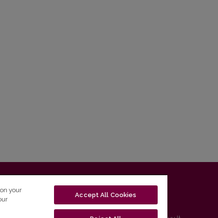
T-01131 Vilnius, Lithuania
 on your
Accept All Cookies
our
tel. (0 5) 268 7208 | e-mail
studijos@flf.vu.lt