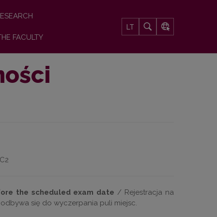
ESEARCH
LT
THE FACULTY
ności
 C2
fore the scheduled exam date
/ Rejestracja na
 odbywa się do wyczerpania puli miejsc.