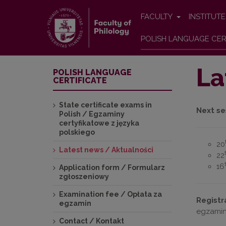
FACULTY
INSTITUT
POLISH LANGUAGE CER
La
POLISH LANGUAGE
CERTIFICATE
State certificate exams in
Next se
Polish / Egzaminy
certyfikatowe z języka
polskiego
20
Latest news / Aktualności
22
16
Application form / Formularz
zgłoszeniowy
Examination fee / Opłata za
Registr
egzamin
egzamin 
Contact / Kontakt