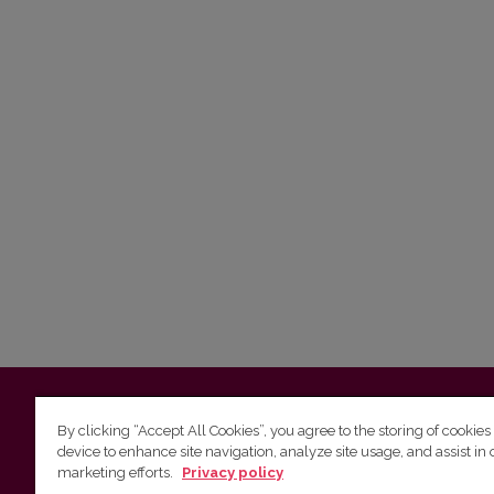
Vilnius University
Faculty of Philology | 5 Universiteto st., L
By clicking “Accept All Cookies”, you agree to the storing of cookies
device to enhance site navigation, analyze site usage, and assist in 
Studies unit
(for questions about studies and timetables) 
marketing efforts.
Privacy policy