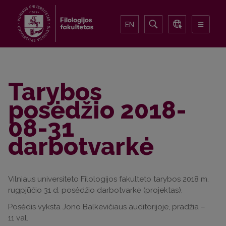
EN
Tarybos
posėdžio 2018-
08-31
darbotvarkė
Vilniaus universiteto Filologijos fakulteto tarybos 2018 m.
rugpjūčio 31 d. posėdžio darbotvarkė (projektas).
Posėdis vyksta Jono Balkevičiaus auditorijoje, pradžia –
11 val.