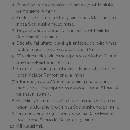
Posėdžio darbotvarkės tvirtinimas (prof. Meilutė
Ramonienė, 5 min.)
Išrinktų institutų direktorių tvirtinimas (dekanė prof.
Inesa Šeškauskienė, 10 min.).
Tarybos darbo plano tvirtinimas (prof. Meilutė
Ramonienė, 10 min.)
Oficialių fakulteto blankų ir antspaudo tvirtinimas
(dekanė prof. Inesa Šeškauskienė, 10 min.).
SPK pirmininkų tvirtinimas (prodekanė doc. Diana
Šileikaitė-Kaishauri, 10 min.)
Fakulteto leidinių aprobavimo tvarkos tvirtinimas
(prof. Meilutė Ramonienė, 15 min.)
Informacija apie 2018 m. priėmimą į bakalauro ir
magistro studijas (prodekanė doc. Diana Šileikaitė-
Kaishauri, 10 min.)
Mokslinių komandiruočių finansavimas Fakulteto
lėšomis (dekanė prof. Inesa Šeškauskienė, 10 min.).
Fakulteto auditorijų nuomos įkainiai (prodekanė
doc. Diana Šileikaitė-Kaishauri, 5 min.)
Kiti klausimai.