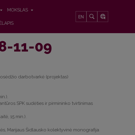
MOKSLAS
EN
ĖLAPIS
8-11-09
. posėdžio darbotvarkė (projektas)
n.).
ntūros SPK sudėties ir pirmininko tvirtinimas
tė, 15 min.).
itės, Marijaus Šidlausko kolektyvinė monografija