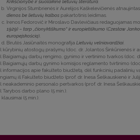
Krikščionybė ir šiuolaikinė lietuvių literatūra
.
Virginijos Stumbrienės ir Aurelijos Kaškelevičienės atnaujinta
dienos be lietuvių kalbos
pakartotinis leidimas.
Irenos Fedorovič ir Miroslavo Davlevičiaus redaguojamas mok
1929) – tarp „čionyktiškumo“ ir europietiškumo
(
Czesław Jankow
europejskością
).
Birutės Jasiūnaitės monografija
Lietuvių velniavardžiai
.
l kūrybinių atostogų prašymų (doc. dr. Jolantos Šinkūnienės ir asis
l Baigiamųjų darbų rengimo, gynimo ir vertinimo tvarkos (doc. dr.
l Baigiamųjų darbų gynimo komisijos reglamento tvirtinimo (doc. 
l informacijos apie fakulteto biudžetą, dėl funkcinių padalinių
ngiamų iš Fakulteto biudžeto
(prof. dr. Inesa Šeškauskienė ir Juli
l neakademinio personalo pertvarkos (prof. dr. Inesa Šeškauskien
l Tarybos darbo plano (5 min.).
i klausimai (5 min.).