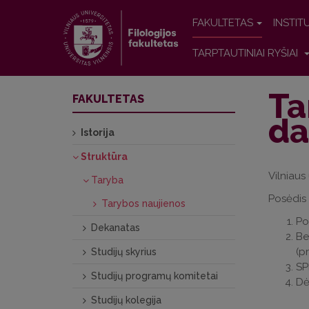
FAKULTETAS
INSTIT
TARPTAUTINIAI RYŠIAI
Ta
FAKULTETAS
da
Istorija
Struktūra
Vilniaus
Taryba
Posėdis 
Tarybos naujienos
Po
Dekanatas
Be
(p
Studijų skyrius
SP
Studijų programų komitetai
Dė
Studijų kolegija