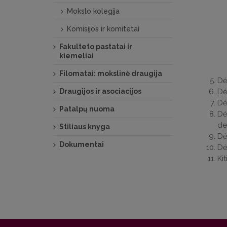
Mokslo kolegija
Komisijos ir komitetai
Fakulteto pastatai ir
kiemeliai
Filomatai: mokslinė draugija
Dė
Draugijos ir asociacijos
Dė
Dė
Patalpų nuoma
Dė
de
Stiliaus knyga
Dė
Dokumentai
Dė
Kit