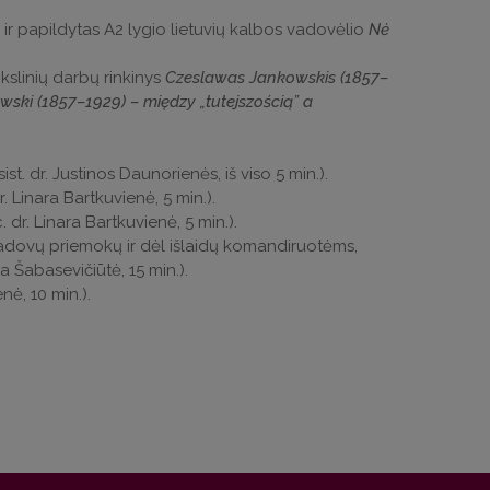
s ir papildytas A2 lygio lietuvių kalbos vadovėlio
Nė
slinių darbų rinkinys
Czeslawas Jankowskis (1857–
ski (1857–1929) – między „tutejszością” a
t. dr. Justinos Daunorienės, iš viso 5 min.).
 Linara Bartkuvienė, 5 min.).
dr. Linara Bartkuvienė, 5 min.).
 vadovų priemokų ir dėl išlaidų komandiruotėms,
ja Šabasevičiūtė, 15 min.).
ė, 10 min.).