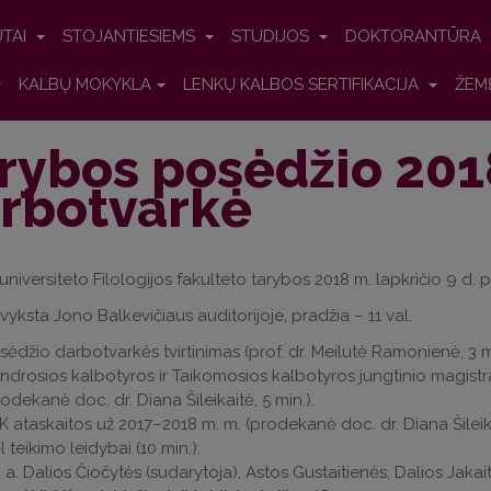
UTAI
STOJANTIESIEMS
STUDIJOS
DOKTORANTŪRA
KALBŲ MOKYKLA
LENKŲ KALBOS SERTIFIKACIJA
ŽEM
rybos posėdžio 201
rbotvarkė
 universiteto Filologijos fakulteto tarybos 2018 m. lapkričio 9 d
vyksta Jono Balkevičiaus auditorijoje, pradžia – 11 val.
sėdžio darbotvarkės tvirtinimas
(
prof. dr. Meilutė Ramonienė, 3 mi
ndrosios kalbotyros ir Taikomosios kalbotyros jungtinio magistra
rodekanė doc. dr. Diana Šileikaitė, 5 min.).
K ataskaitos už 2017–2018 m. m. (prodekanė doc. dr. Diana Šileikai
l teikimo leidybai (10 min.):
Dalios Čiočytės (sudarytoja), Astos Gustaitienės, Dalios Jaka