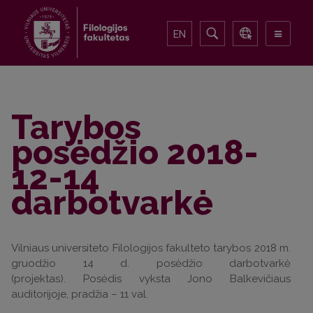
EN
Tarybos
posėdžio 2018-
12-14
darbotvarkė
Vilniaus universiteto Filologijos fakulteto tarybos 2018 m.
gruodžio 14 d. posėdžio darbotvarkė
(projektas). Posėdis vyksta Jono Balkevičiaus
auditorijoje, pradžia – 11 val.