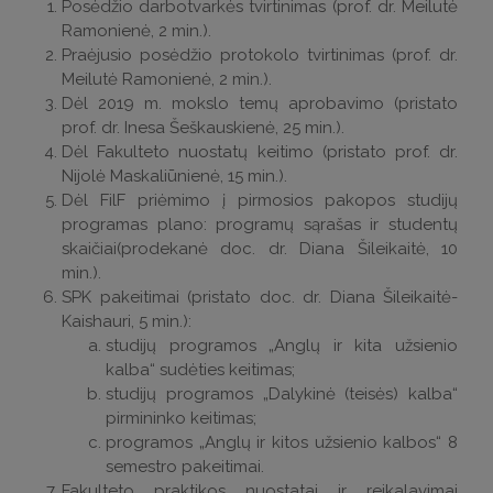
Posėdžio darbotvarkės tvirtinimas (prof. dr. Meilutė
Ramonienė, 2 min.).
Praėjusio posėdžio protokolo tvirtinimas (prof. dr.
Meilutė Ramonienė, 2 min.).
Dėl 2019 m. mokslo temų aprobavimo (pristato
prof. dr. Inesa Šeškauskienė, 25 min.).
Dėl Fakulteto nuostatų keitimo (pristato prof. dr.
Nijolė Maskaliūnienė, 15 min.).
Dėl FilF priėmimo į pirmosios pakopos studijų
programas plano: programų sąrašas ir studentų
skaičiai(prodekanė doc. dr. Diana Šileikaitė, 10
min.).
SPK pakeitimai (pristato doc. dr. Diana Šileikaitė-
Kaishauri, 5 min.):
studijų programos „Anglų ir kita užsienio
kalba“ sudėties keitimas;
studijų programos „Dalykinė (teisės) kalba“
pirmininko keitimas;
programos „Anglų ir kitos užsienio kalbos“ 8
semestro pakeitimai.
Fakulteto praktikos nuostatai ir reikalavimai