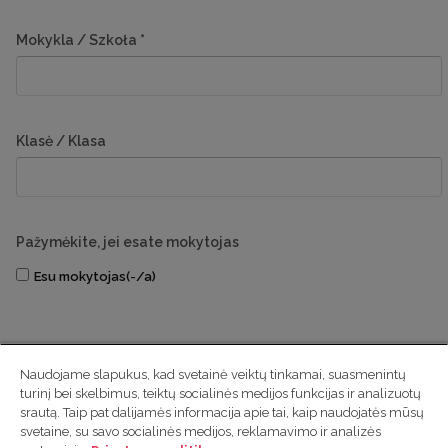
Mokykla / Szkoła
*
Klasė / Klasa
Pažymėkite, jei esate mokytojas
Esu mokytojas(-/a)
SIŲSTI
Naudojame slapukus, kad svetainė veiktų tinkamai, suasmenintų
turinį bei skelbimus, teiktų socialinės medijos funkcijas ir analizuotų
srautą. Taip pat dalijamės informacija apie tai, kaip naudojatės mūsų
svetaine, su savo socialinės medijos, reklamavimo ir analizės