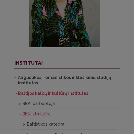
INSTITUTAI
Anglistikos, romanistikos ir klasikinių studijų
institutas
Baltijos kalbų ir kultūrų institutas
BKKI darbuotojai
BKKI struktūra
Baltistikos katedra