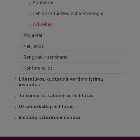
Kontaktai
Lehrstuhl für Deutsche Philologie
Aktuelles
Projektai
Naujienos
Renginiai ir seminarai
Konferencijos
Literatūros, kultūros ir vertimo tyrimų
institutas
Taikomosios kalbotyros institutas
Užsienio kalbų institutas
Institutų katedros ir centrai