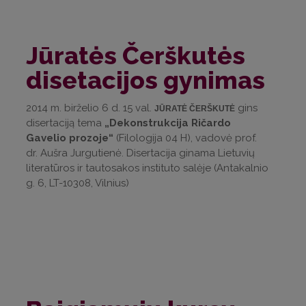
Jūratės Čerškutės
disetacijos gynimas
2014 m. birželio 6 d. 15 val.
gins
JŪRATĖ ČERŠKUTĖ
disertaciją tema
„Dekonstrukcija Ričardo
Gavelio prozoje“
(Filologija 04 H), vadovė prof.
dr. Aušra Jurgutienė. Disertacija ginama Lietuvių
literatūros ir tautosakos instituto salėje (Antakalnio
g. 6, LT-10308, Vilnius)