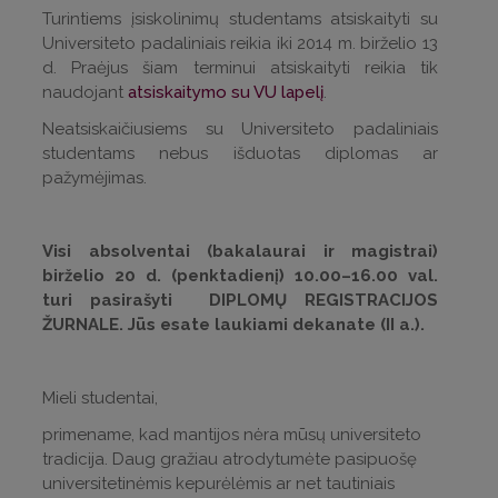
Turintiems įsiskolinimų studentams atsiskaityti su
Universiteto padaliniais reikia iki 2014 m. birželio 13
d. Praėjus šiam terminui atsiskaityti reikia tik
naudojant
atsiskaitymo su VU lapelį
.
Neatsiskaičiusiems su Universiteto padaliniais
studentams nebus išduotas diplomas ar
pažymėjimas.
Visi absolventai (bakalaurai ir magistrai)
birželio 20 d. (penktadienį) 10.00–16.00 val.
turi pasirašyti DIPLOMŲ REGISTRACIJOS
ŽURNALE. Jūs esate laukiami dekanate (II a.).
Mieli studentai,
primename, kad mantijos nėra mūsų universiteto
tradicija. Daug gražiau atrodytumėte pasipuošę
universitetinėmis kepurėlėmis ar net tautiniais