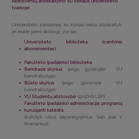
Absolventų atsiskaitymo su Vilniaus universiteto
tvarkoje
.
Universiteto padaliniai, su kuriais reikia atsiskaityti,
jei esate jiems skolingi, yra šie:
Universiteto biblioteka (centrinis
abonementas)
;
Fakulteto (padalinio) biblioteka
;
Bendrasis skyrius
(jeigu gyvenate VU
bendrabutyje);
Būsto skyrius
(jeigu gyvenate VU
bendrabutyje);
VU Studentų atstovybė
(grąžinti LSP);
Fakulteto (padalinio) administracija; programą
kuruojanti katedra
(įvykdyti visus įsipareigojimus, taip pat ir
finansinius).