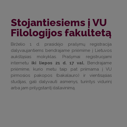
Stojantiesiems į VU
Filologijos fakultetą
Birželio 1 d. prasidėjo prašymų registracija
dalyvaujantiems bendrajame priėmime į Lietuvos
aukštąsias mokyklas. Prašymai registruojami
internetu
iki liepos 21 d. 17 val.
Bendrajame
priėmime, kurio metu taip pat priimama į VU
pirmosios pakopos (bakalauro) ir vientisąsias
studijas, gali dalyvauti asmenys, turintys vidurinį
arba jam prilygstantį išsilavinimą.