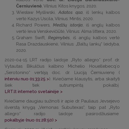
Černiuvienė
, Vilnius: Kitos knygos, 2020.
Wiesław Myśliwski,
Adatos ąsa
, iš lenkų kalbos
vertė Kazys Uscila, Vilnius: Mintis, 2020.
Richard Powers,
Medžių istorija
, iš anglų kalbos
vertė Ieva Venskevičiūtė, Vilnius: Alma littera, 2020.
Graham Swift,
Regimybės
, iš anglų kalbos vertė
Rasa Drazdauskienė, Vilnius: „Baltų lankų“ leidyba,
2020.
2020-04-15 LRT radijo laidoje „Ryto allegro“ prof. dr.
Vytautas Bikulčius kalbino Michelio Houellebecqʼo
„Serotonino“ vertėją doc. dr. Liuciją Černiuvienę (
interviu nuo 01:33:25 >
). Kviečiame klausytis, arba skaityti
šiek tiek sutrumpintą pokalbį
LRT.lt interneto svetainėje >
Kviečiame daugiau sužinoti ir apie dr. Pauliaus Jevsejevo
išverstą knygą „Vernonas Subutexas“, taip pat „Ryto
allegro“ radijo laidoje pasirodžiusiame
pokalbyje (nuo 01:28:50) >