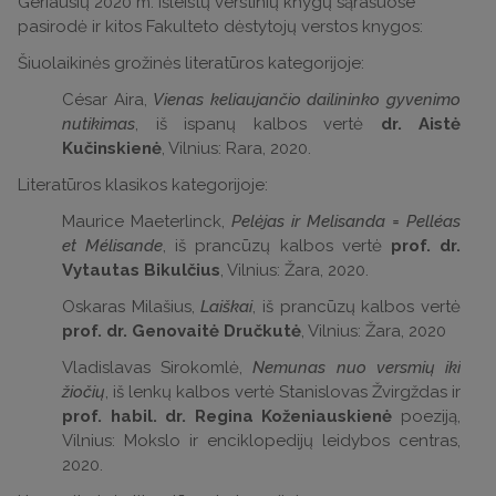
Geriausių 2020 m. išleistų verstinių knygų sąrašuose
pasirodė ir kitos Fakulteto dėstytojų verstos knygos:
Šiuolaikinės grožinės literatūros kategorijoje:
César Aira,
Vienas keliaujančio dailininko gyvenimo
nutikimas
, iš ispanų kalbos vertė
dr. Aistė
Kučinskienė
, Vilnius: Rara, 2020.
Literatūros klasikos kategorijoje:
Maurice Maeterlinck,
Pelėjas ir Melisanda = Pelléas
et Mélisande
, iš prancūzų kalbos vertė
prof. dr.
Vytautas Bikulčius
, Vilnius: Žara, 2020.
Oskaras Milašius,
Laiškai
, iš prancūzų kalbos vertė
prof. dr. Genovaitė Dručkutė
, Vilnius: Žara, 2020
Vladislavas Sirokomlė,
Nemunas nuo versmių iki
žiočių
, iš lenkų kalbos vertė Stanislovas Žvirgždas ir
prof. habil. dr. Regina Koženiauskienė
poeziją,
Vilnius: Mokslo ir enciklopedijų leidybos centras,
2020.