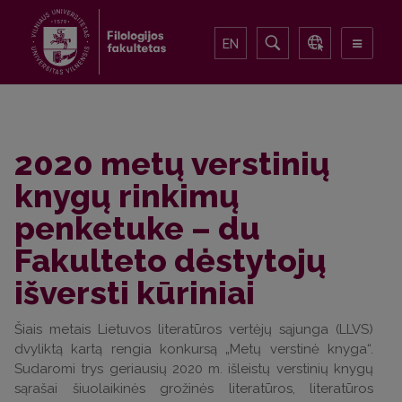
EN
2020 metų verstinių
knygų rinkimų
penketuke – du
Fakulteto dėstytojų
išversti kūriniai
Šiais metais Lietuvos literatūros vertėjų sąjunga (LLVS)
dvyliktą kartą rengia konkursą „Metų verstinė knyga“.
Sudaromi trys geriausių 2020 m. išleistų verstinių knygų
sąrašai šiuolaikinės grožinės literatūros, literatūros