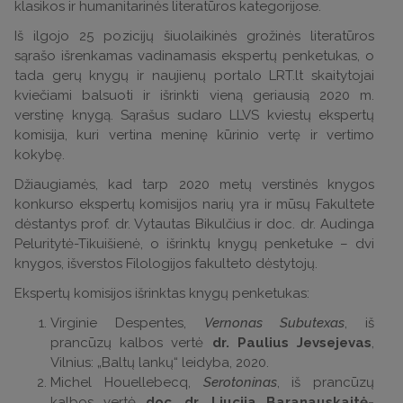
klasikos ir humanitarinės literatūros kategorijose.
Iš ilgojo 25 pozicijų šiuolaikinės grožinės literatūros
sąrašo išrenkamas vadinamasis ekspertų penketukas, o
tada gerų knygų ir naujienų portalo LRT.lt skaitytojai
kviečiami balsuoti ir išrinkti vieną geriausią 2020 m.
verstinę knygą. Sąrašus sudaro LLVS kviestų ekspertų
komisija, kuri vertina meninę kūrinio vertę ir vertimo
kokybę.
Džiaugiamės, kad tarp 2020 metų verstinės knygos
konkurso ekspertų komisijos narių yra ir mūsų Fakultete
dėstantys prof. dr. Vytautas Bikulčius ir doc. dr. Audinga
Peluritytė-Tikuišienė, o išrinktų knygų penketuke – dvi
knygos, išverstos Filologijos fakulteto dėstytojų.
Ekspertų komisijos išrinktas knygų penketukas:
Virginie Despentes,
Vernonas Subutexas
, iš
prancūzų kalbos vertė
dr.
Paulius Jevsejevas
,
Vilnius: „Baltų lankų“ leidyba, 2020.
Michel Houellebecq,
Serotoninas
, iš prancūzų
kalbos vertė
doc. dr.
Liucija Baranauskaitė-