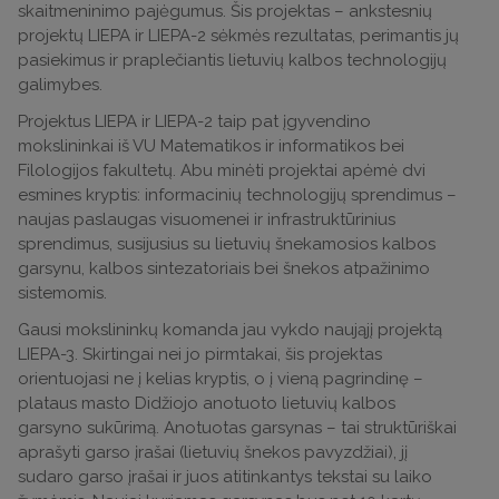
skaitmeninimo pajėgumus. Šis projektas – ankstesnių
projektų LIEPA ir LIEPA-2 sėkmės rezultatas, perimantis jų
pasiekimus ir praplečiantis lietuvių kalbos technologijų
galimybes.
Projektus LIEPA ir LIEPA-2 taip pat įgyvendino
mokslininkai iš VU Matematikos ir informatikos bei
Filologijos fakultetų. Abu minėti projektai apėmė dvi
esmines kryptis: informacinių technologijų sprendimus –
naujas paslaugas visuomenei ir infrastruktūrinius
sprendimus, susijusius su lietuvių šnekamosios kalbos
garsynu, kalbos sintezatoriais bei šnekos atpažinimo
sistemomis.
Gausi mokslininkų komanda jau vykdo naująjį projektą
LIEPA-3. Skirtingai nei jo pirmtakai, šis projektas
orientuojasi ne į kelias kryptis, o į vieną pagrindinę –
plataus masto Didžiojo anotuoto lietuvių kalbos
garsyno sukūrimą. Anotuotas garsynas – tai struktūriškai
aprašyti garso įrašai (lietuvių šnekos pavyzdžiai), jį
sudaro garso įrašai ir juos atitinkantys tekstai su laiko