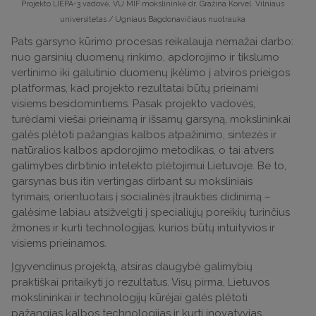
Projekto LIEPA-3 vadovė, VU MIF mokslininkė dr. Gražina Korvel. Vilniaus
universitetas / Ugniaus Bagdonavičiaus nuotrauka
Pats garsyno kūrimo procesas reikalauja nemažai darbo:
nuo garsinių duomenų rinkimo, apdorojimo ir tikslumo
vertinimo iki galutinio duomenų įkėlimo į atviros prieigos
platformas, kad projekto rezultatai būtų prieinami
visiems besidomintiems. Pasak projekto vadovės,
turėdami viešai prieinamą ir išsamų garsyną, mokslininkai
galės plėtoti pažangias kalbos atpažinimo, sintezės ir
natūralios kalbos apdorojimo metodikas, o tai atvers
galimybes dirbtinio intelekto plėtojimui Lietuvoje. Be to,
garsynas bus itin vertingas dirbant su moksliniais
tyrimais, orientuotais į socialinės įtraukties didinimą –
galėsime labiau atsižvelgti į specialiųjų poreikių turinčius
žmones ir kurti technologijas, kurios būtų intuityvios ir
visiems prieinamos.
Įgyvendinus projektą, atsiras daugybė galimybių
praktiškai pritaikyti jo rezultatus. Visų pirma, Lietuvos
mokslininkai ir technologijų kūrėjai galės plėtoti
pažangias kalbos technologijas ir kurti inovatyvias