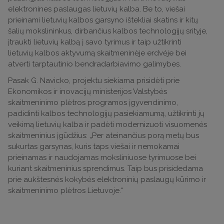
elektronines paslaugas lietuvių kalba. Be to, viešai
prieinami lietuvių kalbos garsyno ištekliai skatins ir kitų
šalių mokslininkus, dirbančius kalbos technologijų srityje,
įtraukti lietuvių kalbą į savo tyrimus ir taip užtikrinti
lietuvių kalbos aktyvumą skaitmeninėje erdvėje bei
atverti tarptautinio bendradarbiavimo galimybes.
Pasak G. Navicko, projektu siekiama prisidėti prie
Ekonomikos ir inovacijų ministerijos Valstybės
skaitmeninimo plėtros programos įgyvendinimo,
padidinti kalbos technologijų pasiekiamumą, užtikrinti jų
veikimą lietuvių kalba ir padėti modernizuoti visuomenės
skaitmeninius įgūdžius: „Per ateinančius porą metų bus
sukurtas garsynas, kuris taps viešai ir nemokamai
prieinamas ir naudojamas moksliniuose tyrimuose bei
kuriant skaitmeninius sprendimus. Taip bus prisidedama
prie aukštesnės kokybės elektroninių paslaugų kūrimo ir
skaitmeninimo plėtros Lietuvoje.“