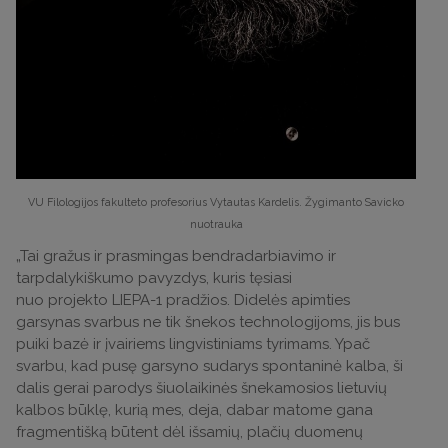
VU Filologijos fakulteto profesorius Vytautas Kardelis. Žygimanto Savicko
nuotrauka
„Tai gražus ir prasmingas bendradarbiavimo ir
tarpdalykiškumo pavyzdys, kuris tęsiasi
nuo projekto LIEPA-1 pradžios. Didelės apimties
garsynas svarbus ne tik šnekos technologijoms, jis bus
puiki bazė ir įvairiems lingvistiniams tyrimams. Ypač
svarbu, kad pusę garsyno sudarys spontaninė kalba, ši
dalis gerai parodys šiuolaikinės šnekamosios lietuvių
kalbos būklę, kurią mes, deja, dabar matome gana
fragmentišką būtent dėl išsamių, plačių duomenų