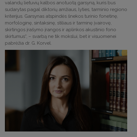
valandų lietuvių kalbos anotuotą garsyną, kuris bus
sudarytas pagal diktorių amžiaus, lyties, tarminio regiono
kriterijus. Garsynas atspindės šnekos turinio fonetinę,
morfologinę, sintaksinę, stiliaus ir tarminę įvairovę,
skirtingos įrašymo įrangos ir aplinkos akustinio fono
skirtumus“, – svarbą ne tik mokslui, bet ir visuomenei
pabrėžia dr. G. Korvel.