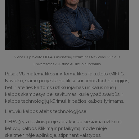
Vienas iš projekto LIEPA-3 iniciatorių Gediminas Navickas. Vilniaus
universitetas / Justino Auškelio nuotrauka
Pasak VU matematikos ir informatikos fakulteto (MIF) G.
Navicko, šiame projekte ne tik sukuriamos technologijos,
bet ir ateities kartoms užfiksuojamas unikalus mūsų
kalbos skambesys bei savitumas, kurie ypač svarbūs ir
kalbos technologijų kūrimui, ir pačios kalbos tyrimams.
Lietuvių kalbos ateitis technologijose
LIEPA-3 yra tęstinis projektas, kuriuo siekiama užtikrinti
lietuvių kalbos išlikimą ir pritaikymą modernioje
skaitmeninėje aplinkoje, stiprinant valstybės