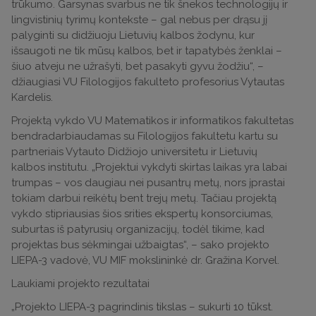
trūkumo. Garsynas svarbus ne tik šnekos technologijų ir
lingvistinių tyrimų kontekste – gal nebus per drąsu jį
palyginti su didžiuoju Lietuvių kalbos žodynu, kur
išsaugoti ne tik mūsų kalbos, bet ir tapatybės ženklai –
šiuo atveju ne užrašyti, bet pasakyti gyvu žodžiu“, –
džiaugiasi VU Filologijos fakulteto profesorius Vytautas
Kardelis.
Projektą vykdo VU Matematikos ir informatikos fakultetas
bendradarbiaudamas su Filologijos fakultetu kartu su
partneriais Vytauto Didžiojo universitetu ir Lietuvių
kalbos institutu. „Projektui vykdyti skirtas laikas yra labai
trumpas – vos daugiau nei pusantrų metų, nors įprastai
tokiam darbui reikėtų bent trejų metų. Tačiau projektą
vykdo stipriausias šios srities ekspertų konsorciumas,
suburtas iš patyrusių organizacijų, todėl tikime, kad
projektas bus sėkmingai užbaigtas“, – sako projekto
LIEPA-3 vadovė, VU MIF mokslininkė dr. Gražina Korvel.
Laukiami projekto rezultatai
„Projekto LIEPA-3 pagrindinis tikslas – sukurti 10 tūkst.