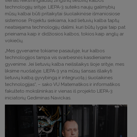
vienas reikšmingiausių žingsnių lietuvių kalbos
technologijų srityje. LIEPA-3 suteiks naujų galimybių
mūsų kalbai būti pritaikytai šiuolaikinėse išmaniosiose
sistemose. Projektu siekiama, kad lietuvių kalba taptų
neatsiejama technologijų dalimi, kuri būtų lygiai taip pat
prieinama kaip ir didžiosios kalbos, tokios kaip anglų ar
vokiečių.
„Mes gyvename tokiame pasaulyje, kur kalbos
technologijos tampa vis svarbesnės kasdieniame
gyvenime. Jei lietuvių kalba neišsilaikys šioje srityje, mes
liksime nuošalyje. LIEPA-3 yra mūsų šansas išlaikyti
lietuvių kalbą gyvybingą ir integruotą į šiuolaikines
technologijas“, – sako VU Matematikos ir informatikos
fakulteto mokslininkas ir vienas iš projekto LIEPA-3
iniciatorių Gediminas Navickas.