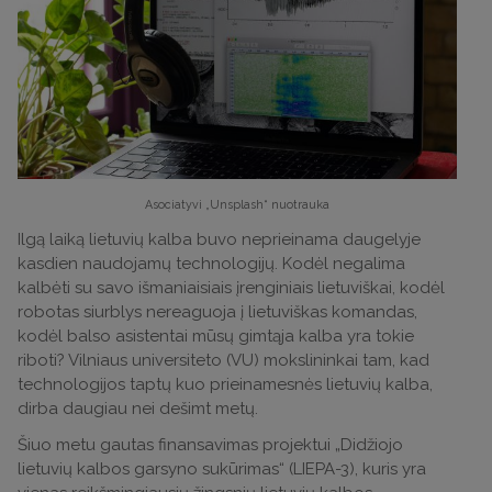
Asociatyvi „Unsplash“ nuotrauka
Ilgą laiką lietuvių kalba buvo neprieinama daugelyje
kasdien naudojamų technologijų. Kodėl negalima
kalbėti su savo išmaniaisiais įrenginiais lietuviškai, kodėl
robotas siurblys nereaguoja į lietuviškas komandas,
kodėl balso asistentai mūsų gimtąja kalba yra tokie
riboti? Vilniaus universiteto (VU) mokslininkai tam, kad
technologijos taptų kuo prieinamesnės lietuvių kalba,
dirba daugiau nei dešimt metų.
Šiuo metu gautas finansavimas projektui „Didžiojo
lietuvių kalbos garsyno sukūrimas“ (LIEPA-3), kuris yra