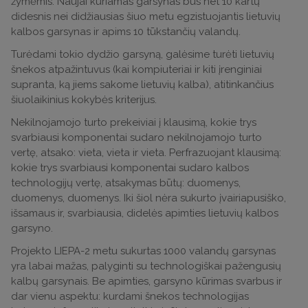
žymėmis. Naujai kuriamas garsynas bus net 10 kartų
didesnis nei didžiausias šiuo metu egzistuojantis lietuvių
kalbos garsynas ir apims 10 tūkstančių valandų.
Turėdami tokio dydžio garsyną, galėsime turėti lietuvių
šnekos atpažintuvus (kai kompiuteriai ir kiti įrenginiai
supranta, ką jiems sakome lietuvių kalba), atitinkančius
šiuolaikinius kokybės kriterijus.
Nekilnojamojo turto prekeiviai į klausimą, kokie trys
svarbiausi komponentai sudaro nekilnojamojo turto
vertę, atsako: vieta, vieta ir vieta. Perfrazuojant klausimą:
kokie trys svarbiausi komponentai sudaro kalbos
technologijų vertę, atsakymas būtų: duomenys,
duomenys, duomenys. Iki šiol nėra sukurto įvairiapusiško,
išsamaus ir, svarbiausia, didelės apimties lietuvių kalbos
garsyno.
Projekto LIEPA-2 metu sukurtas 1000 valandų garsynas
yra labai mažas, palyginti su technologiškai pažengusių
kalbų garsynais. Be apimties, garsyno kūrimas svarbus ir
dar vienu aspektu: kurdami šnekos technologijas