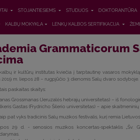
UTAI
STOJANTIESIEMS
STUDIJOS
DOKTORANTŪRA
KALBŲ MOKYKLA
LENKŲ KALBOS SERTIFIKACIJA
ŽEM
ademia Grammaticorum Sa
cima
 kalbų ir kultūrų institutas kviečia į tarptautinę vasaros mokykl
s 2019 m. liepos 28 – rugpjūčio 3 dienomis Salų dvaro sodyboje.
tais paskaitas skaitys:
tanas Grossmanas (Jeruzalės hebrajų universitetas) – iš fonologin
lkeris Gastas (Frydricho Šilerio universitetas) – apie skaitmeninių i
aip pat vyks tradicinis Salų muzikos festivalis, kurį remia Lietu
epos 29 d. - senosios muzikos koncertas-spektaklis „Šv. 
idarymas.