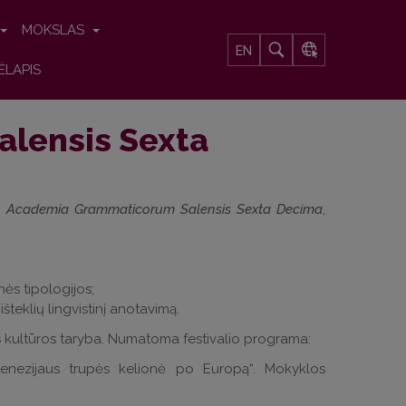
MOKSLAS
EN
ĖLAPIS
lensis Sexta
ą
Academia Grammaticorum Salensis Sexta Decima
,
ės tipologijos;
šteklių lingvistinį anotavimą.
vos kultūros taryba. Numatoma festivalio programa:
Genezijaus trupės kelionė po Europą“. Mokyklos