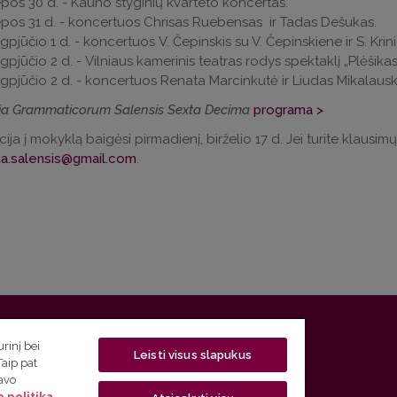
epos 30 d. - Kauno styginių kvarteto koncertas.
epos 31 d. - koncertuos Chrisas Ruebensas ir Tadas Dešukas.
gpjūčio 1 d. - koncertuos V. Čepinskis su V. Čepinskiene ir S. Krini
gpjūčio 2 d. - Vilniaus kamerinis teatras rodys spektaklį „Plėšik
gpjūčio 2 d. - koncertuos Renata Marcinkutė ir Liudas Mikalaus
a Grammaticorum Salensis Sexta Decima
programa >
cija į mokyklą baigėsi pirmadienį, birželio 17 d. Jei turite klausim
a.salensis@gmail.com
.
 5, LT-01131 Vilnius
rinį bei
Leisti visus slapukus
Taip pat
 5) 268 7208 | El. paštas
studijos@flf.vu.lt
savo
 politika