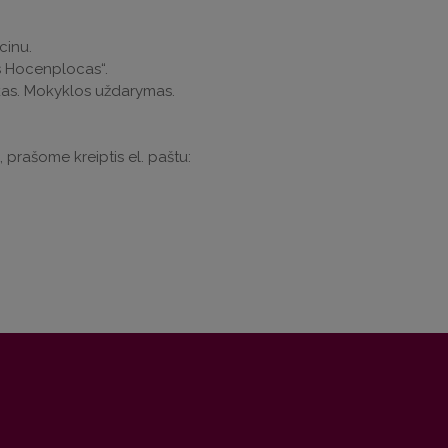
cinu.
as Hocenplocas“.
kas. Mokyklos uždarymas.
ų, prašome kreiptis el. paštu: