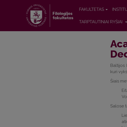
FAKULTETAS
INSTIT
TARPTAUTINIAI RYŠIAI
Ac
De
Baltijos
kuri vyk
Šiais me
Ei
Vo
Salose t
Li
at