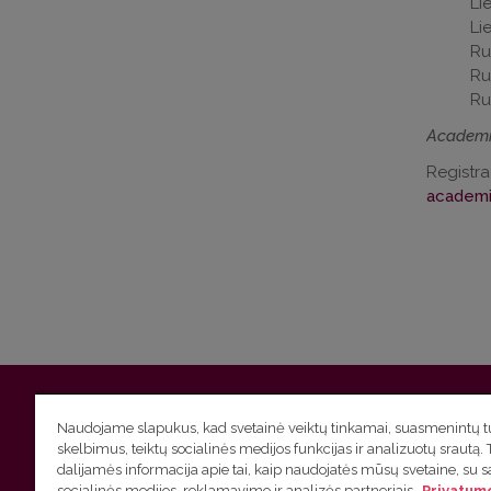
Li
Li
Ru
Ru
Ru
Academi
Registra
academi
Vilniaus universitetas
Filologijos fakultetas | Universiteto g.
Naudojame slapukus, kad svetainė veiktų tinkamai, suasmenintų tu
skelbimus, teiktų socialinės medijos funkcijas ir analizuotų srautą. 
Studijų skyriaus
(studijų ir tvarkaraščio klausimai) tel. (0
dalijamės informacija apie tai, kaip naudojatės mūsų svetaine, su 
socialinės medijos, reklamavimo ir analizės partneriais.
Privatumo