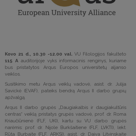
Kovo 21 d., 10.30 -12.00 val.
VU Filologijos fakulteto
115 A
auditorijoje vyks informacinis renginys, kuriame
bus pristatytos Arqus Europos universitetų aljanso
veiklos.
Susitikimo metu Arqus veiklų vadovė, asist. dr. Julija
Savickė (EVAF), pateiks bendrą Arqus II darbo grupių
apžvalgą.
Arqus II darbo grupės „Daugiakalbis ir daugiakultūris
centras“ veiklą pristatys grupės vadovė, prof. dr. Roma
Kriaučiūnienė (FLF, UKI), kartu su VU darbo grupės
narėmis: prof. dr. Nijole Burkšaitiene (FLF, LVKTI), lekt.
Rūta Burbaite (FLF, ARKSI), asist. dr. Daiva Litvinskaite