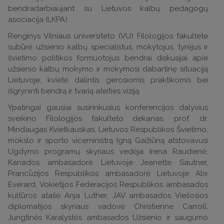
bendradarbiaujant su Lietuvos kalbų pedagogų
asociacija (LKPA).
Renginys Vilniaus universiteto (VU) Filologijos fakultete
subūrė užsienio kalbų specialistus, mokytojus, tyrėjus ir
švietimo politikos formuotojus bendrai diskusijai apie
užsienio kalbų mokymo ir mokymosi dabartinę situaciją
Lietuvoje, kvietė dalintis gerosiomis praktikomis bei
išgryninti bendrą ir tvarią ateities viziją.
Ypatingai gausiai susirinkusius konferencijos dalyvius
sveikino Filologijos fakulteto dekanas, prof. dr.
Mindaugas Kvietkauskas, Lietuvos Respublikos Švietimo,
mokslo ir sporto viceministrą Igną Gaižiūną atstovavusi
Ugdymo programų skyriaus vedėja Irena Raudienė,
Kanados ambasadorė Lietuvoje Jeanette Sautner,
Prancūzijos Respublikos ambasadorė Lietuvoje Alix
Everard, Vokietijos Federacijos Respublikos ambasados
kultūros atašė Anja Luther, JAV ambasados Viešosios
diplomatijos skyriaus vadovė Christienne Carroll,
Jungtinės Karalystės ambasados Užsienio ir saugumo