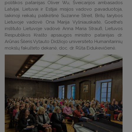
politikos patarėjas Oliver Wu, Šveicarijos ambasados
Latvijai, Lietuvai ir Estijai misijos vadovo pavaduotoja,
laikinoji reikalų patikėtinė Suzanne Streit, Britų tarybos
Lietuvoje vadovė Ona Marija Vyšniauskaitė, Goethe’s
instituto Lietuvoje vadovė Anna Maria Strauß, Lietuvos
Respublikos Krašto apsaugos ministro patarėjas dr.
Arūnas Šileris Vytauto Didžiojo universiteto Humanitarinių
mokslų fakulteto dekanė, doc. dr. Rūta Eidukevičienė.