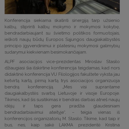
Konferencija siekiama skatinti sinergiją tarp užsienio
kalbų, stiprinti kalbų mokymo ir mokymosi kokybę,
bendradarbiaujant su švietimo politikos formuotojais,
ieškoti naujų būdų Europos Sąjungos daugiakalbystės
principo įgyvendinimui ir platesnių mokymosi galimybių
sudarymui kiekvienam besimokančiajam.
ALPF asociacijos vice-prezidentas Miroslav Stasilo
džiaugiasi šia išskirtine konferencija teigdamas, kad nors
didaktinė konferencija VU Filologijos fakultete vyksta jau
ketvirtą kartą, pirmą kartą trys asociacijos organizuoja
bendrą konferenciją. „Mes visi suprantame
daugiakalbystės svarbą Lietuvoje ir visoje Europoje.
Tikimės, kad šis susitikimas ir bendras darbas atneš naujų
idėjų ir taps gera pradžia glaudesniam
bendradarbiavimui ateityje“, – teigia vienas iš
konferencijos organizatorių M. Stasilo. Tikime, kad taip ir
bus, nes, kaip sakė LAKMA prezidentė Kristina