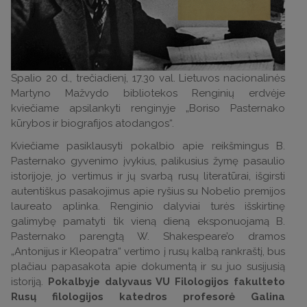
Spalio 20 d., trečiadienį, 17.30 val. Lietuvos nacionalinės
Martyno Mažvydo bibliotekos Renginių erdvėje
kviečiame apsilankyti renginyje „Boriso Pasternako
kūrybos ir biografijos atodangos“.
Kviečiame pasiklausyti pokalbio apie reikšmingus B.
Pasternako gyvenimo įvykius, palikusius žymę pasaulio
istorijoje, jo vertimus ir jų svarbą rusų literatūrai, išgirsti
autentiškus pasakojimus apie ryšius su Nobelio premijos
laureato aplinka. Renginio dalyviai turės išskirtinę
galimybę pamatyti tik vieną dieną eksponuojamą B.
Pasternako parengtą W. Shakespeare’o dramos
„Antonijus ir Kleopatra“ vertimo į rusų kalbą rankraštį, bus
plačiau papasakota apie dokumentą ir su juo susijusią
istoriją.
Pokalbyje dalyvaus VU Filologijos fakulteto
Rusų filologijos katedros profesorė Galina