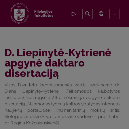
EN
D. Liepinytė-Kytrienė
apgynė daktaro
disertaciją
Visos Fakulteto bendruomenės vardu sveikiname dr.
Dianą Liepinytę-Kytrienę (Taikomosios kalbotyros
institutas), kuri rugsėjo 26 d. sėkmingai apgynė daktaro
disertaciją „Nuomonės lyderių kalbos ypatybės interneto
naujienų portaluose“ (humanitarinių mokslų sritis,
filologijos mokslo kryptis; mokslinė vadovė – prof. habil.
dr. Regina Koženiauskienė).