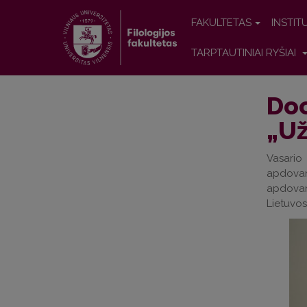
FAKULTETAS
INSTIT
TARPTAUTINIAI RYŠIAI
Doc
„Už
Vasario
apdovan
apdovan
Lietuvos