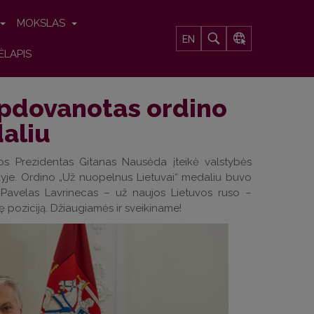
MOKSLAS
EN
ĖLAPIS
apdovanotas ordino
aliu
os Prezidentas Gitanas Nausėda įteikė valstybės
lyje. Ordino „Už nuopelnus Lietuvai“ medaliu buvo
. Pavelas Lavrinecas – už naujos Lietuvos ruso –
nę poziciją. Džiaugiamės ir sveikiname!