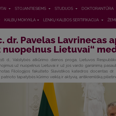
UTAI
STOJANTIESIEMS
STUDIJOS
DOKTORANTŪRA
KALBŲ MOKYKLA
LENKŲ KALBOS SERTIFIKACIJA
ŽEM
. dr. Pavelas Lavrinecas 
 nuopelnus Lietuvai“ med
 16 d., Valstybės atkūrimo dienos proga, Lietuvos Respublik
ojimus už nuopelnus Lietuvai ir už jos vardo garsinimą pasau
otas Filologijos fakulteto Slavistikos katedros docentas dr
 patrioto tapatybės kūrimo veiklą ir aktyvią, antikremlišką pilieti