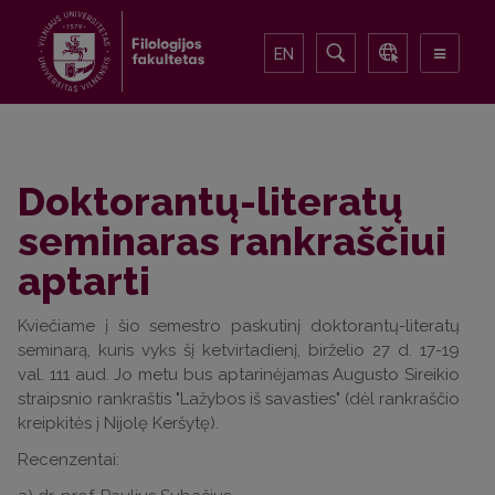
EN
Doktorantų-literatų
seminaras rankraščiui
aptarti
Kviečiame į šio semestro paskutinį doktorantų-literatų
seminarą, kuris vyks šį ketvirtadienį, birželio 27 d. 17-19
val. 111 aud. Jo metu bus aptarinėjamas Augusto Sireikio
straipsnio rankraštis "Lažybos iš savasties" (dėl rankraščio
kreipkitės į Nijolę Keršytę).
Recenzentai: