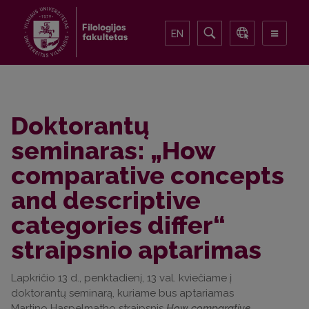
EN
Doktorantų
seminaras: „How
comparative concepts
and descriptive
categories differ“
straipsnio aptarimas
Lapkričio 13 d., penktadienį, 13 val. kviečiame į
doktorantų seminarą, kuriame bus aptariamas
Martino Haspelmatho straipsnis
How comparative