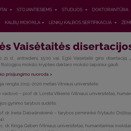
UTAI
STOJANTIESIEMS
STUDIJOS
DOKTORANTŪRA
KALBŲ MOKYKLA
LENKŲ KALBOS SERTIFIKACIJA
ŽEM
ės Vaisėtaitės disertacij
 21 d., antradienį, 15.00 val. Eglė Vaisėtaitė gins disertaciją „
filologijos mokslo krypties daktaro mokslo laipsniui gauti.
io prisijungimo nuoroda >
ija rengta 2015–2020 metais Vilniaus universitete.
 vadovė – prof. dr. Loreta Vilkienė (Vilniaus universitetas, humanit
ijos gynimo tarybos sudėtis:
of. dr. Ineta Dabašinskienė – tarybos pirmininkė (Vytauto Didžiojo 
4),
c. dr. Kinga Geben (Vilniaus universitetas, humanitariniai mokslai,