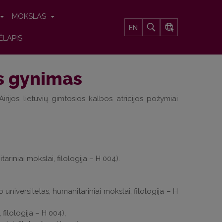
MOKSLAS
EN
ĖLAPIS
os gynimas
Airijos lietuvių gimtosios kalbos atricijos požymiai
ariniai mokslai, filologija – H 004).
universitetas, humanitariniai mokslai, filologija – H
 filologija – H 004),