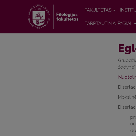
FAKULTETAS
INSTIT
TARPTAUTINIAI RYŠIAI
Egl
Gruodžio
žodyne“ 
Nuotolin
Disertac
Mokslinė
Disertac
pr
00
do