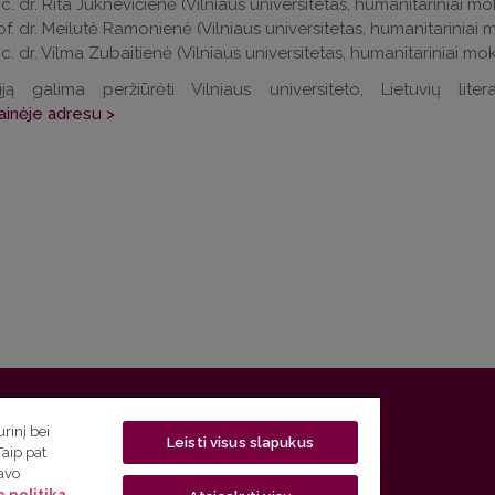
c. dr. Rita Juknevičienė (Vilniaus universitetas, humanitariniai mok
of. dr. Meilutė Ramonienė (Vilniaus universitetas, humanitariniai m
c. dr. Vilma Zubaitienė (Vilniaus universitetas, humanitariniai moks
ciją galima peržiūrėti Vilniaus universiteto, Lietuvių lite
ainėje adresu >
 5, LT-01131 Vilnius
rinį bei
Leisti visus slapukus
Taip pat
 5) 268 7208 | El. paštas
studijos@flf.vu.lt
savo
 politika