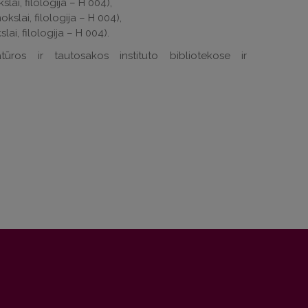
slai, filologija – H 004),
okslai, filologija – H 004),
lai, filologija – H 004).
ratūros ir tautosakos instituto bibliotekose ir