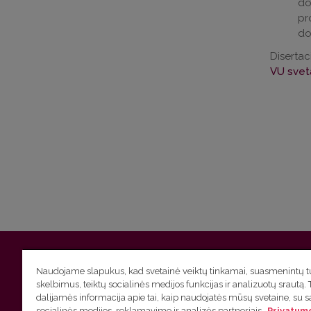
do
pr
do
Diserta
VU svet
Vilniaus universitetas
Filologijos fakultetas | Universiteto g.
Naudojame slapukus, kad svetainė veiktų tinkamai, suasmenintų tu
skelbimus, teiktų socialinės medijos funkcijas ir analizuotų srautą. 
Studijų skyriaus
(studijų ir tvarkaraščio klausimai) tel. (0
dalijamės informacija apie tai, kaip naudojatės mūsų svetaine, su 
socialinės medijos, reklamavimo ir analizės partneriais.
Privatumo