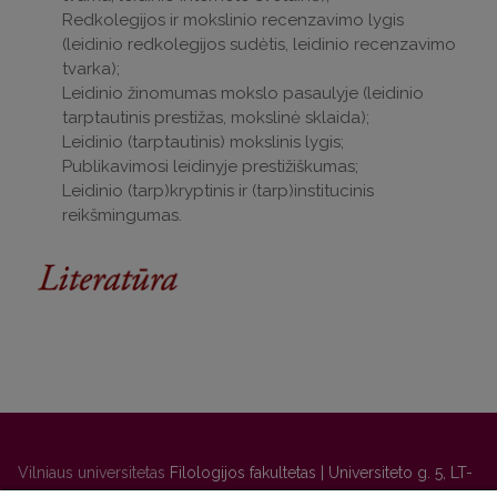
Redkolegijos ir mokslinio recenzavimo lygis
(leidinio redkolegijos sudėtis, leidinio recenzavimo
tvarka);
Leidinio žinomumas mokslo pasaulyje (leidinio
tarptautinis prestižas, mokslinė sklaida);
Leidinio (tarptautinis) mokslinis lygis;
Publikavimosi leidinyje prestižiškumas;
Leidinio (tarp)kryptinis ir (tarp)institucinis
reikšmingumas.
Vilniaus universitetas
Filologijos fakultetas | Universiteto g. 5, LT-
01131 Vilnius