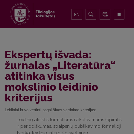
EN
Ekspertų išvada:
žurnalas „Literatūra“
atitinka visus
mokslinio leidinio
kriterijus
Leidiniai buvo vertinti pagal šiuos vertinimo kriterijus:
Leidinių atitiktis formaliems reikalavimams (apimtis
ir periodiškumas, straipsnių publikavimo formalioji
tvarka, leidinio interneto svetainė);