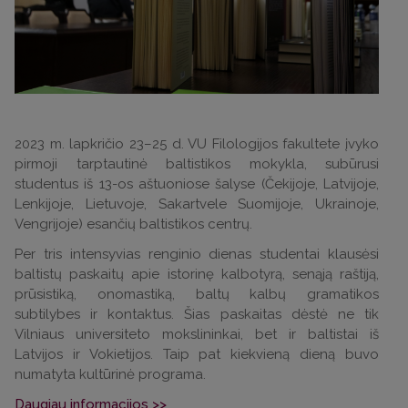
2023 m. lapkričio 23–25 d. VU Filologijos fakultete įvyko
pirmoji tarptautinė baltistikos mokykla, subūrusi
studentus iš 13-os aštuoniose šalyse (Čekijoje, Latvijoje,
Lenkijoje, Lietuvoje, Sakartvele Suomijoje, Ukrainoje,
Vengrijoje) esančių baltistikos centrų.
Per tris intensyvias renginio dienas studentai klausėsi
baltistų paskaitų apie istorinę kalbotyrą, senąją raštiją,
prūsistiką, onomastiką, baltų kalbų gramatikos
subtilybes ir kontaktus. Šias paskaitas dėstė ne tik
Vilniaus universiteto mokslininkai, bet ir baltistai iš
Latvijos ir Vokietijos. Taip pat kiekvieną dieną buvo
numatyta kultūrinė programa.
Daugiau informacijos >>