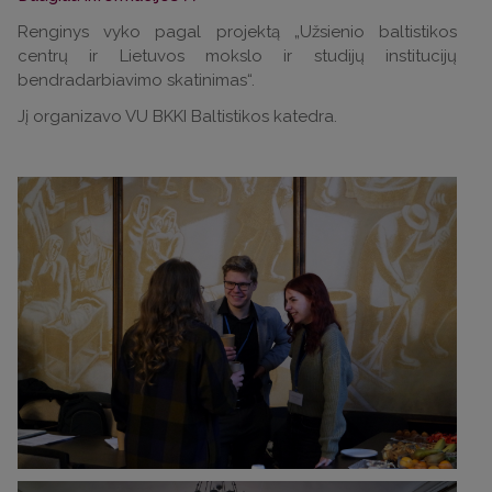
Renginys vyko pagal projektą „Užsienio baltistikos
centrų ir Lietuvos mokslo ir studijų institucijų
bendradarbiavimo skatinimas“.
Jį organizavo VU BKKI Baltistikos katedra.