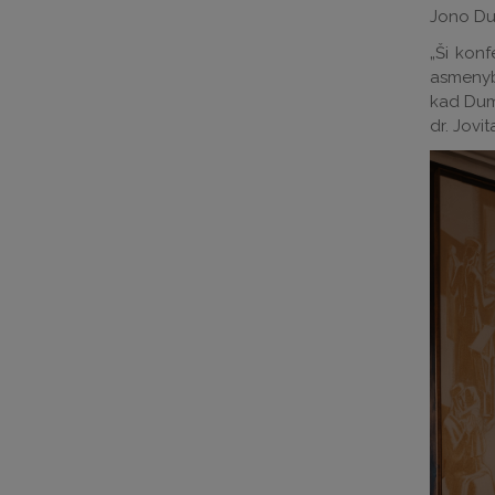
Jono Du
„
Ši konf
asmenybė
kad Dumč
dr. Jovi