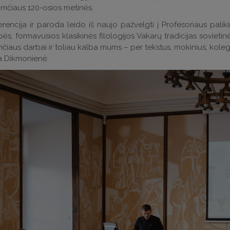
mčiaus 120-osios metinės.
erencija ir paroda leido iš naujo pažvelgti į Profesoriaus paliki
s, formavusios klasikinės filologijos Vakarų tradicijas sovietinė
iaus darbai ir toliau kalba mums – per tekstus, mokinius, kole
ta Dikmonienė.