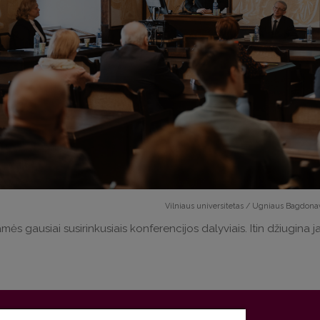
Vilniaus universitetas / Ugniaus Bagdona
mės gausiai susirinkusiais konferencijos dalyviais. Itin džiugina j