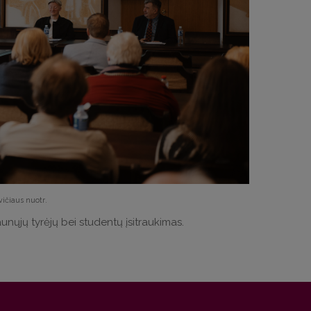
vičiaus nuotr
.
aunųjų tyrėjų bei studentų įsitraukimas.