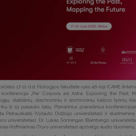
birželio 17-21 d.d. Filologijos fakultete vyks 46-toji ICAME (In
) konferencija „Per Corpora ad Astra: Exploring the Past, Ma
gijų, statistinių, diachroninių ir sinchroninių kalbos tyrimų k
nkų iš 19 pasaulio šalių. Plenarinius pranešimus konferencijoje
ta Petrauskaitė (Vytauto Didžiojo universitetas) ir skaitmenin
os universitetas). Dr. Lukas Sönningas (Bambergo universiteta
nas Hoffmannas (Tryro universitetas) apžvelgs audio duomenų p