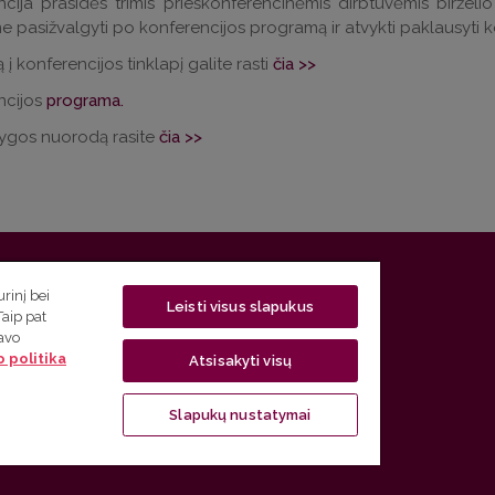
cija prasidės trimis prieškonferencinėmis dirbtuvėmis birželio 17
e pasižvalgyti po konferencijos programą ir atvykti paklausyti 
į konferencijos tinklapį galite rasti
čia >>
ncijos
programa.
nygos nuorodą rasite
čia >>
 5, LT-01131 Vilnius
rinį bei
Leisti visus slapukus
Taip pat
 5) 268 7208 | El. paštas
studijos@flf.vu.lt
savo
 politika
usimai) tel. (0 5) 268 7207 | El. paštas
flf@flf.vu.lt
Atsisakyti visų
ps://www.flf.vu.lt/lsk
| El. paštas
andrius.apinis@flf.vu.lt
Slapukų nustatymai