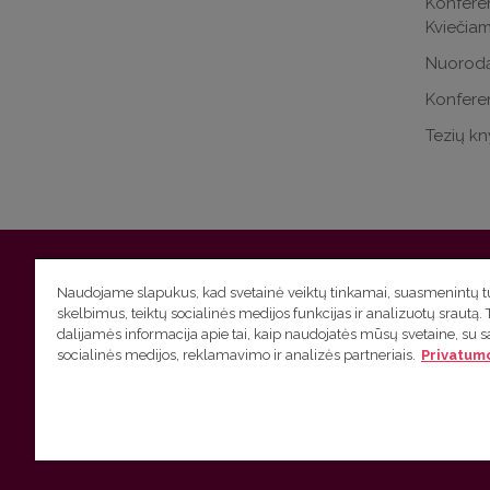
Konferen
Kviečiam
Nuorodą 
Konfere
Tezių k
Vilniaus universitetas
Filologijos fakultetas | Universiteto g.
Naudojame slapukus, kad svetainė veiktų tinkamai, suasmenintų tu
skelbimus, teiktų socialinės medijos funkcijas ir analizuotų srautą. 
Studijų skyriaus
(studijų ir tvarkaraščio klausimai) tel. (0
dalijamės informacija apie tai, kaip naudojatės mūsų svetaine, su 
socialinės medijos, reklamavimo ir analizės partneriais.
Privatumo
Administracijos
(personalo, auditorijų ir komunikacijos kla
Lietuvių kalbos kursų klausimai
tel. (0 5) 268 7214 |
htt
VU privatumo politika