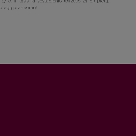
 d. ir tęsis iki šeštadienio (birželio 21 d.) pietų.
kolegų pranešimų!