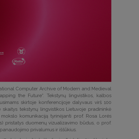
ternational Computer Archive of Modern and Medieval
pping the Future“. Tekstynų lingvistikos, kalbos
lausimams skirtoje konferencijoje dalyvaus virš 100
 skaitys tekstynų lingvistikos Lietuvoje pradininkė
ę mokslo komunikaciją tyrinėjanti prof. Rosa Lorés
s) pristatys duomenų vizualizavimo būdus, o prof.
anaudojimo privalumus ir iššūkius.