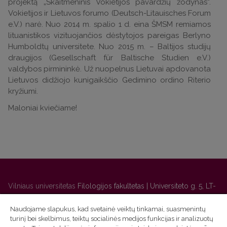
projektą „Skaitmeninis Vokietijos pavardžių žodynas“.
Vokietijos ir Lietuvos forumo (Deutsch-Litauisches Forum
e.V.) narė. Nuo 2014 m. spalio 1 d. eina ŠMSM remiamos
lituanistikos vizituojančios dėstytojos pareigas Berlyno
Humboldtų universitete. Nuo 2015 m. – Baltijos studijų
draugijos (Gesellschaft für Baltische Studien e.V.)
valdybos pirmininkė. Už nuopelnus Lietuvai apdovanota
Lietuvos didžiojo kunigaikščio Gedimino ordino Riterio
kryžiumi.
Maloniai kviečiame!
Vilniaus universitetas
Filologijos fakultetas | Universiteto g. 5, LT-
01131 Vilnius
Naudojame slapukus, kad svetainė veiktų tinkamai, suasmenintų
Studijų skyriaus
(studijų ir tvarkaraščio klausimai) tel. (0 5) 268
turinį bei skelbimus, teiktų socialinės medijos funkcijas ir analizuotų
7208 | El. paštas
studijos@flf.vu.lt