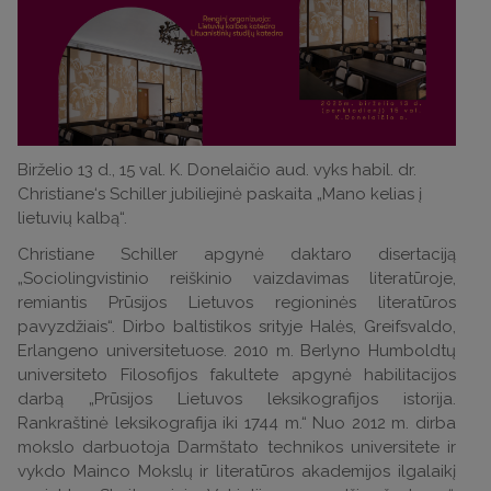
Birželio 13 d., 15 val. K. Donelaičio aud. vyks habil. dr.
Christiane‘s Schiller jubiliejinė paskaita „Mano kelias į
lietuvių kalbą“.
Christiane Schiller apgynė daktaro disertaciją
„Sociolingvistinio reiškinio vaizdavimas literatūroje,
remiantis Prūsijos Lietuvos regioninės literatūros
pavyzdžiais“. Dirbo baltistikos srityje Halės, Greifsvaldo,
Erlangeno universitetuose. 2010 m. Berlyno Humboldtų
universiteto Filosofijos fakultete apgynė habilitacijos
darbą „Prūsijos Lietuvos leksikografijos istorija.
Rankraštinė leksikografija iki 1744 m.“ Nuo 2012 m. dirba
mokslo darbuotoja Darmštato technikos universitete ir
vykdo Mainco Mokslų ir literatūros akademijos ilgalaikį