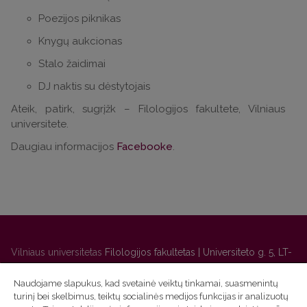
Poezijos piknikas
Knygų aukcionas
Stalo žaidimai
DJ naktis su dėstytojais
Ateik, patirk, sugrįžk – Filologijos fakultete, Vilniaus
universitete.
Daugiau informacijos
Facebooke
.
Vilniaus universitetas
Filologijos fakultetas | Universiteto g. 5, LT-
01131 Vilnius
Naudojame slapukus, kad svetainė veiktų tinkamai, suasmenintų
Studijų skyriaus
(studijų ir tvarkaraščio klausimai) tel. (0 5) 268
turinį bei skelbimus, teiktų socialinės medijos funkcijas ir analizuotų
7208 | El. paštas
studijos@flf.vu.lt