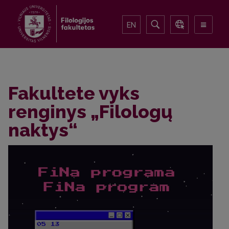
EN
Fakultete vyks
renginys „Filologų
naktys“