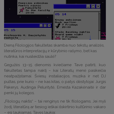
Dieną Filologijos fakultetas skamba nuo tekstų analizės,
literatūros interpretacijų ir kūrybinio rašymo, bet kas
nutinka, kai nusileidžia saulė?
Gegužės 13–15 dienomis kviečiame Tave patirti, kuo
fakultetas tampa naktį – kai Literatų menė pasikeičia
neatpažįstamai. Šviesų instaliacijos, muzika ir net DJ
pultas, prie kurio – ne kas kitas, o patys dėstytojai: Jurgis
Pakerys, Audinga Peluritytė, Ernesta Kazakėnaitė ir dar
penki jų kolegos.
„Filologų naktis“ – tai renginys ne tik filologams. Jei myli
žodį, literatūrą ar tiesiog ieškai išskirtinio kultūrinio vakaro
– esi laukiamas. Tavęs laukia: