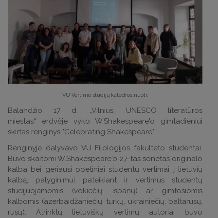
VU Vertimo studijų katedros nuotr.
Balandžio 17 d. „Vilnius, UNESCO literatūros
miestas“ erdvėje vyko W.Shakespeare'o gimtadieniui
skirtas renginys "Celebrating Shakespeare".
Renginyje dalyvavo VU Filologijos fakulteto studentai.
Buvo skaitomi W.Shakespeare'o 27-tas sonetas originalo
kalba bei geriausi poetiniai studentų vertimai į lietuvių
kalbą, palyginimui pateikiant ir vertimus studentų
studijuojamomis (vokiečių, ispanų) ar gimtosiomis
kalbomis (azerbaidžaniečių, turkų, ukrainiečių, baltarusų,
rusų). Atrinktų lietuviškų vertimų autoriai buvo