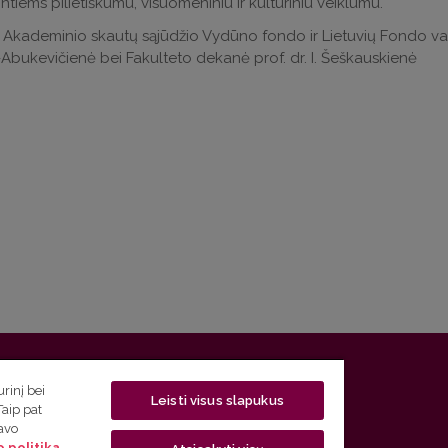
ntiems pilietiškumu, visuomeniniu ir kultūriniu veiklumu.
 Akademinio skautų sąjūdžio Vydūno fondo ir Lietuvių Fondo vardu
Abukevičienė bei Fakulteto dekanė prof. dr. I. Šeškauskienė
 5, LT-01131 Vilnius
rinį bei
Leisti visus slapukus
Taip pat
 5) 268 7208 | El. paštas
studijos@flf.vu.lt
savo
 politika