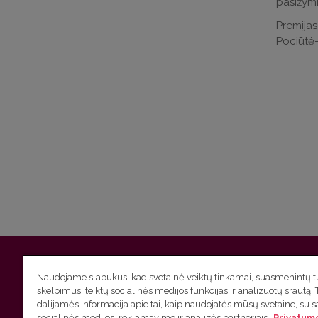
pasižymi
Premijas
Pociūtė-
Vilniaus universitetas
Filologijos fakultetas | Universiteto g.
Naudojame slapukus, kad svetainė veiktų tinkamai, suasmenintų tu
skelbimus, teiktų socialinės medijos funkcijas ir analizuotų srautą. 
Studijų skyriaus
(studijų ir tvarkaraščio klausimai) tel. (0
dalijamės informacija apie tai, kaip naudojatės mūsų svetaine, su 
socialinės medijos, reklamavimo ir analizės partneriais.
Privatumo