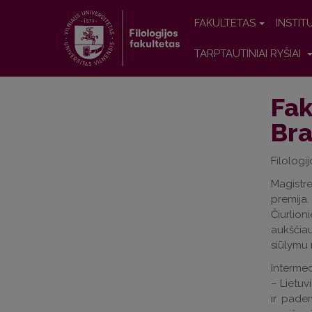
FAKULTETAS
INSTIT
TARPTAUTINIAI RYŠIAI
Fak
Bra
Filologi
Magistre
premija.
Čiurlio
aukščiau
siūlymu 
Intermedi
– Lietuv
ir padem