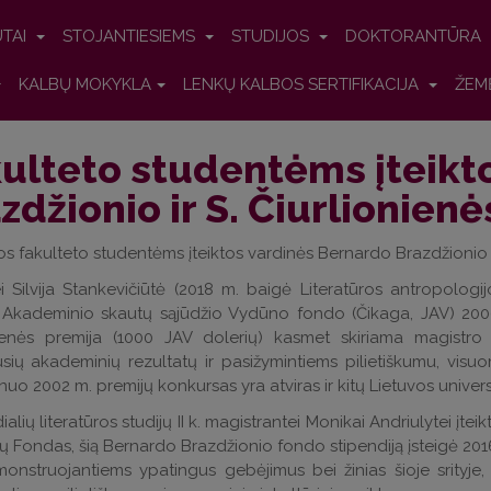
UTAI
STOJANTIESIEMS
STUDIJOS
DOKTORANTŪRA
KALBŲ MOKYKLA
LENKŲ KALBOS SERTIFIKACIJA
ŽEM
ulteto studentėms įteikto
zdžionio ir S. Čiurlionienė
jos fakulteto studentėms
įteiktos
vardinės
Bernardo Brazdžionio b
i Silvija Stankevičiūtė (2018 m. baigė Literatūros antropologijos
 Akademinio skautų sąjūdžio Vydūno fondo (Čikaga, JAV) 2000 m
nienės premija (1000 JAV dolerių) kasmet skiriama magistro
sių akademinių rezultatų ir pasižymintiems pilietiškumu, visuome
nuo 2002 m. premijų konkursas yra atviras ir kitų Lietuvos univer
alių literatūros studijų II k. magistrantei Monikai Andriulytei įtei
ių Fondas, šią Bernardo Brazdžionio fondo stipendiją įsteigė 2016 
onstruojantiems ypatingus gebėjimus bei žinias šioje srityje