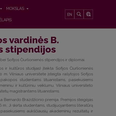
MOKSLAS
EN
ĖLAPIS
s vardinės B.
s stipendijos
ei Sofijos Čiurlionienės
stipendijos ir diplomai.
 ir kultūros studijas) įteikta Sofijos Čiurlionienės
. Vilniaus universitete įsteigta rašytojos Sofijos
 pakopos studentams lituanistams, pasiekusiems
niniu ir kultūriniu veiklumu. Vilniaus universiteto
sitetų magistrantams lituanistams.
kta
Bernardo Brazdžionio premija. P
remijos steigėjas
m.. Ji skirta studentams, studijuojantiems literatūrą
,
pasiekusiems aukščiausių akademinių rezultatų ir