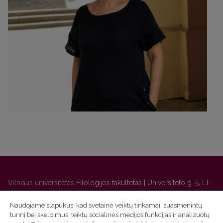
Vilniaus universitetas
Filologijos fakultetas | Universiteto g. 5, LT-
01131 Vilnius
Naudojame slapukus, kad svetainė veiktų tinkamai, suasmenintų
Studijų skyriaus
(studijų ir tvarkaraščio klausimai) tel. (0 5) 268
turinį bei skelbimus, teiktų socialinės medijos funkcijas ir analizuotų
7208 | El. paštas
studijos@flf.vu.lt