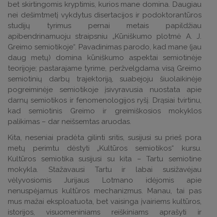
bet skirtingomis kryptimis, kurios mane domina. Daugiau
nei dešimtmetį vykdytus disertacijos ir podoktorantūros
studijų tyrimus pernai metais papildžiau
apibendrinamuoju straipsniu „Kūniškumo plotmė A. J.
Greimo semiotikoje“. Pavadinimas parodo, kad mane (jau
daug metų) domina kūniškumo aspektai semiotinėje
teorijoje; pastarajame tyrime, peržvelgdama visą Greimo
semiotinių darbų trajektoriją, suabejoju šiuolaikinėje
pogreiminėje semiotikoje įsivyravusia nuostata apie
darnų semiotikos ir fenomenologijos ryšį. Drąsiai tvirtinu,
kad semiotinis Greimo ir greimiškosios mokyklos
palikimas – dar neišsemtas aruodas.
Kita, neseniai pradėta gilinti sritis, susijusi su prieš pora
metų perimtu dėstyti „Kultūros semiotikos“ kursu.
Kultūros semiotika susijusi su kita – Tartu semiotine
mokykla. Stažavausi Tartu ir labai susižavėjau
vėlyvosiomis Jurijaus Lotmano idėjomis apie
nenuspėjamus kultūros mechanizmus. Manau, tai pas
mus mažai eksploatuota, bet vaisinga įvairiems kultūros,
istorijos, visuomeniniams reiškiniams aprašyti ir