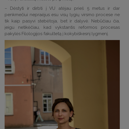
– Dėstyti ir dirbti į VU atėjau prieš 5 metus ir dar
penkmečiui nepraėjus esu visų lygių virsmo procese ne
tik kaip pasyvi stebėtoja, bet ir dalyvė. Nebūčiau čia,
jeigu netikėčiau, kad vykstantis reformos procesas
pakylės Filologijos fakultetą į kokybiškesnį lygmenį.