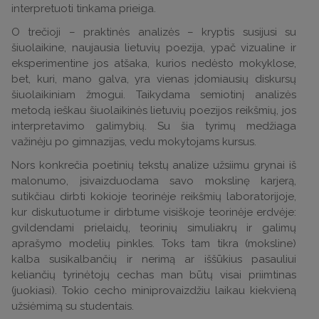
interpretuoti tinkama prieiga.
O trečioji – praktinės analizės – kryptis susijusi su
šiuolaikine, naujausia lietuvių poezija, ypač vizualine ir
eksperimentine jos atšaka, kurios nedėsto mokyklose,
bet, kuri, mano galva, yra vienas įdomiausių diskursų
šiuolaikiniam žmogui. Taikydama semiotinį analizės
metodą ieškau šiuolaikinės lietuvių poezijos reikšmių, jos
interpretavimo galimybių. Su šia tyrimų medžiaga
važinėju po gimnazijas, vedu mokytojams kursus.
Nors konkrečia poetinių tekstų analize užsiimu grynai iš
malonumo, įsivaizduodama savo mokslinę karjerą,
sutikčiau dirbti kokioje teorinėje reikšmių laboratorijoje,
kur diskutuotume ir dirbtume visiškoje teorinėje erdvėje:
gvildendami prielaidų, teorinių simuliakrų ir galimų
aprašymo modelių pinkles. Toks tam tikra (moksline)
kalba susikalbančių ir nerimą ar iššūkius pasauliui
keliančių tyrinėtojų cechas man būtų visai priimtinas
(juokiasi). Tokio cecho miniprovaizdžiu laikau kiekvieną
užsiėmimą su studentais.