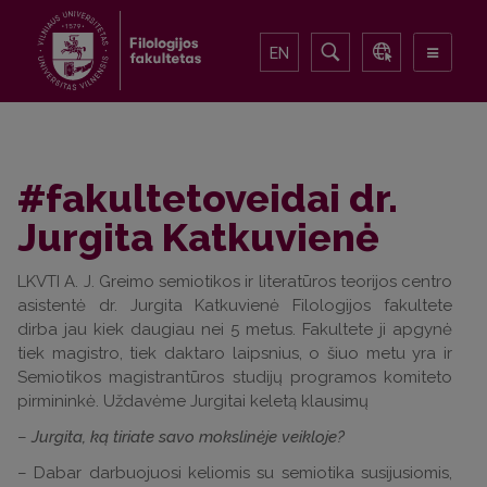
EN
#fakultetoveidai dr.
Jurgita Katkuvienė
LKVTI A. J. Greimo semiotikos ir literatūros teorijos centro
asistentė dr. Jurgita Katkuvienė Filologijos fakultete
dirba jau kiek daugiau nei 5 metus. Fakultete ji apgynė
tiek magistro, tiek daktaro laipsnius, o šiuo metu yra ir
Semiotikos magistrantūros studijų programos komiteto
pirmininkė. Uždavėme Jurgitai keletą klausimų
–
Jurgita, ką tiriate savo mokslinėje veikloje?
– Dabar darbuojuosi keliomis su semiotika susijusiomis,