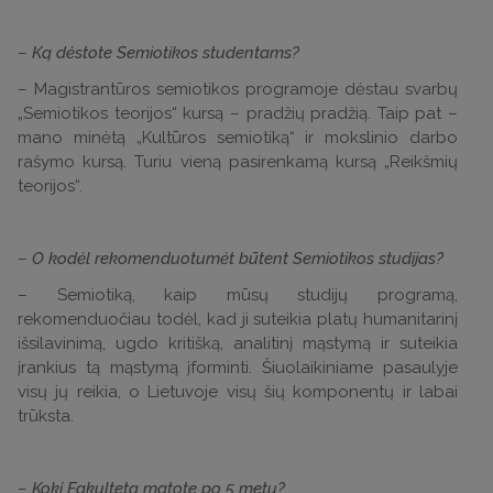
–
Ką dėstote Semiotikos studentams?
– Magistrantūros semiotikos programoje dėstau svarbų
„Semiotikos teorijos“ kursą – pradžių pradžią. Taip pat –
mano minėtą „Kultūros semiotiką“ ir mokslinio darbo
rašymo kursą. Turiu vieną pasirenkamą kursą „Reikšmių
teorijos“.
–
O kodėl rekomenduotumėt būtent Semiotikos studijas?
– Semiotiką, kaip mūsų studijų programą,
rekomenduočiau todėl, kad ji suteikia platų humanitarinį
išsilavinimą, ugdo kritišką, analitinį mąstymą ir suteikia
įrankius tą mąstymą įforminti. Šiuolaikiniame pasaulyje
visų jų reikia, o Lietuvoje visų šių komponentų ir labai
trūksta.
–
Kokį Fakultetą matote po 5 metų?