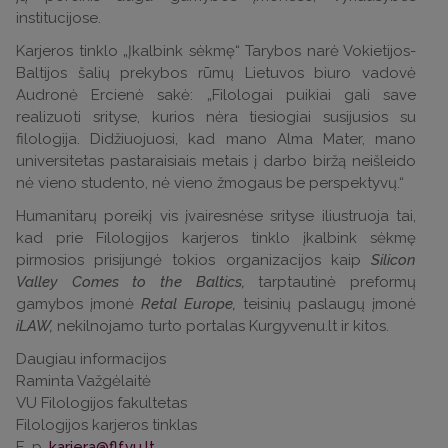
institucijose.
Karjeros tinklo „Įkalbink sėkmę“ Tarybos narė Vokietijos-
Baltijos šalių prekybos rūmų Lietuvos biuro vadovė
Audronė Ercienė sakė: „Filologai puikiai gali save
realizuoti srityse, kurios nėra tiesiogiai susijusios su
filologija. Didžiuojuosi, kad mano Alma Mater, mano
universitetas pastaraisiais metais į darbo biržą neišleido
nė vieno studento, nė vieno žmogaus be perspektyvų.“
Humanitarų poreikį vis įvairesnėse srityse iliustruoja tai,
kad prie Filologijos karjeros tinklo įkalbink sėkmę
pirmosios prisijungė tokios organizacijos kaip
Silicon
Valley Comes to the Baltics,
tarptautinė preformų
gamybos įmonė
Retal Europe,
teisinių paslaugų įmonė
iLAW,
nekilnojamo turto portalas Kurgyvenu.lt ir kitos.
Daugiau informacijos
Raminta Važgėlaitė
VU Filologijos fakultetas
Filologijos karjeros tinklas
E. p.
karjera@flf.vu.lt