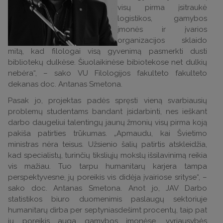
visų pirma įsitraukė
logistikos, gamybos
įmonės ir įvarios
organizacijos sklaido
mitą, kad filologai visą gyvenimą pasmerkti dusti
bibliotekų dulkėse. Šiuolaikinėse bibiotekose net dulkių
nebėra“, – sako VU Filologijos fakulteto fakulteto
dekanas doc. Antanas Smetona.
Pasak jo, projektas padės spręsti vieną svarbiausių
problemų studentams bandant įsidarbinti, nes ieškant
darbo daugeliui talentingų jaunų žmonių visų pirma koją
pakiša patirties trūkumas. „Apmaudu, kai Švietimo
ministras nėra teisus. Užsienio šalių patirtis atskleidžia,
kad specialistų, turinčių tiksliųjų mokslų išsilavinimą reikia
vis mažiau. Tuo tarpu humanitarų karjera tampa
perspektyvesne, jų poreikis vis didėja įvairiose srityse“, –
sako doc. Antanas Smetona. Anot jo, JAV Darbo
statistikos biuro duomenimis paslaugų sektoriuje
humanitarų dirba per septyniasdešimt procentų, taip pat
jų poreikis auga gamybos įmonėse, vyriausybės