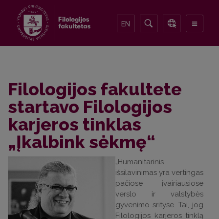
EN
Filologijos fakultete
startavo Filologijos
karjeros tinklas
„Įkalbink sėkmę“
„Humanitarinis
išsilavinimas yra vertingas
pačiose įvairiausiose
verslo ir valstybės
gyvenimo srityse. Tai, jog
Filologijos karjeros tinklą